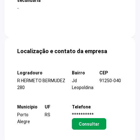
secundária
-
Localização e contato da empresa
Logradouro
Bairro
CEP
R HERMETO BERMUDEZ
Jd
91250-040
280
Leopoldina
Município
UF
Telefone
Porto
RS
**********
Alegre
Consultar