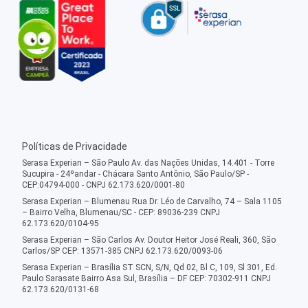
Políticas de Privacidade
Serasa Experian – São Paulo Av. das Nações Unidas, 14.401 - Torre
Sucupira - 24ºandar - Chácara Santo Antônio, São Paulo/SP -
CEP:04794-000 - CNPJ 62.173.620/0001-80
Serasa Experian – Blumenau Rua Dr. Léo de Carvalho, 74 – Sala 1105
– Bairro Velha, Blumenau/SC - CEP: 89036-239 CNPJ
62.173.620/0104-95
Serasa Experian – São Carlos Av. Doutor Heitor José Reali, 360, São
Carlos/SP CEP: 13571-385 CNPJ 62.173.620/0093-06
Serasa Experian – Brasília ST SCN, S/N, Qd 02, Bl C, 109, Sl 301, Ed.
Paulo Sarasate Bairro Asa Sul, Brasília – DF CEP: 70302-911 CNPJ
62.173.620/0131-68