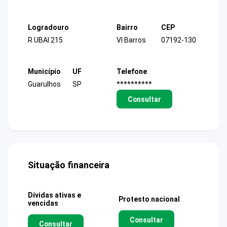
Logradouro
Bairro
CEP
R UBAI 215
Vl Barros
07192-130
Município
UF
Telefone
Guarulhos
SP
**********
Consultar
Situação financeira
Dívidas ativas e
Protesto nacional
vencidas
Consultar
Consultar