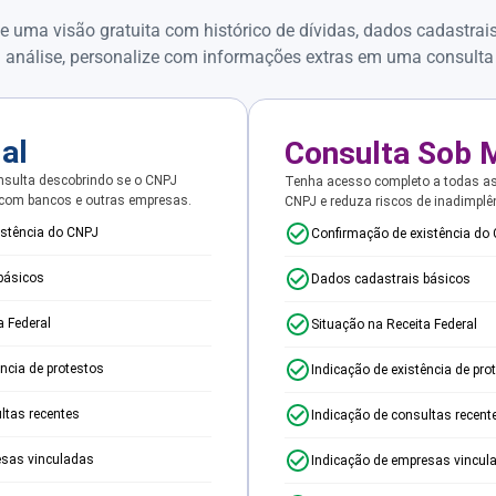
e uma visão gratuita com histórico de dívidas, dados cadastrai
 análise, personalize com informações extras em uma consulta
ial
Consulta Sob 
sulta descobrindo se o CNPJ
Tenha acesso completo a todas a
 com bancos e outras empresas.
CNPJ e reduza riscos de inadimplê
istência do CNPJ
Confirmação de existência do
básicos
Dados cadastrais básicos
a Federal
Situação na Receita Federal
ência de protestos
Indicação de existência de pro
ltas recentes
Indicação de consultas recent
esas vinculadas
Indicação de empresas vincul