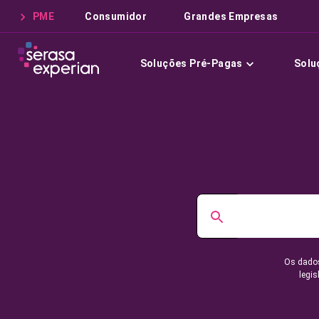
PME
Consumidor
Grandes Empresas
Soluções Pré-Pagas
Solu
Os dados
legis