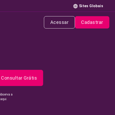
Sites Globais
Acessar
Cadastrar
Consultar Grátis
observa a
 aqui.