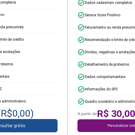
completos
Dados cadastrais completos
ivo
Serasa Score Positivo
nda presumida
Faturamento ou renda presum
ite de crédito
Recomendação e limite de créd
 e anotações
Dívidas, negativas e anotaçõe
rotestos
Detalhamento de protestos
ntais
Dados comportamentais
PC
Informações do SPC
e administrativo
Quadro societário e administr
(R$
0,00
)
R$
30,0
A partir de
sultar grátis
Personalizar con