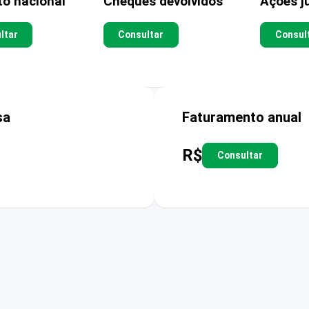
to nacional
Cheques devolvidos
Ações ju
ltar
Consultar
Consul
sa
Faturamento anual
R$
Consultar