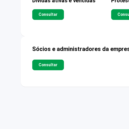
Dívidas ativas e vencidas
Protes
Consultar
Consu
Sócios e administradores da empre
Consultar