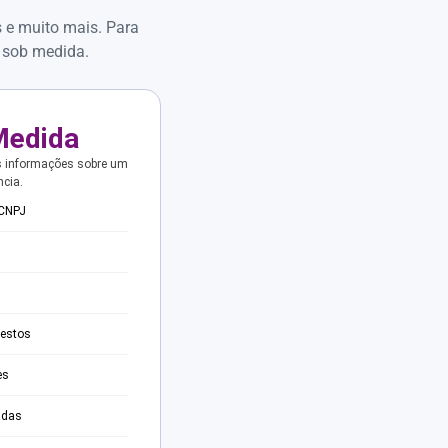
s e muito mais. Para
 sob medida.
Medida
s informações sobre um
ncia.
 CNPJ
testos
es
adas