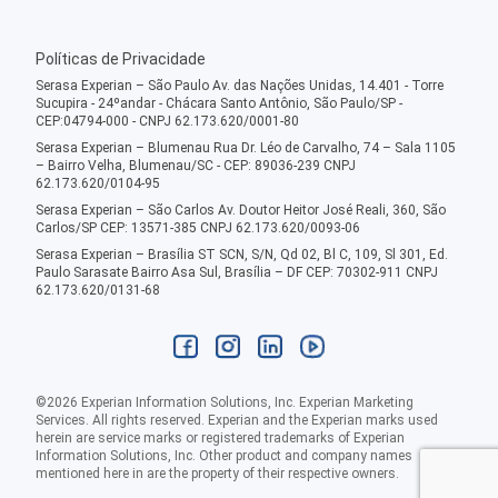
Políticas de Privacidade
Serasa Experian – São Paulo Av. das Nações Unidas, 14.401 - Torre
Sucupira - 24ºandar - Chácara Santo Antônio, São Paulo/SP -
CEP:04794-000 - CNPJ 62.173.620/0001-80
Serasa Experian – Blumenau Rua Dr. Léo de Carvalho, 74 – Sala 1105
– Bairro Velha, Blumenau/SC - CEP: 89036-239 CNPJ
62.173.620/0104-95
Serasa Experian – São Carlos Av. Doutor Heitor José Reali, 360, São
Carlos/SP CEP: 13571-385 CNPJ 62.173.620/0093-06
Serasa Experian – Brasília ST SCN, S/N, Qd 02, Bl C, 109, Sl 301, Ed.
Paulo Sarasate Bairro Asa Sul, Brasília – DF CEP: 70302-911 CNPJ
62.173.620/0131-68
©
2026
Experian Information Solutions, Inc. Experian Marketing
Services. All rights reserved. Experian and the Experian marks used
herein are service marks or registered trademarks of Experian
Information Solutions, Inc. Other product and company names
mentioned here in are the property of their respective owners.