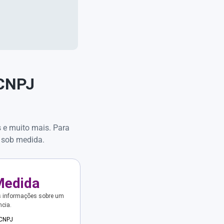
 CNPJ
s e muito mais. Para
 sob medida.
Medida
s informações sobre um
ncia.
 CNPJ