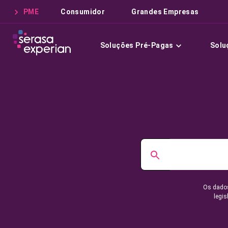
PME
Consumidor
Grandes Empresas
Soluções Pré-Pagas
Solu
Os dados
legis