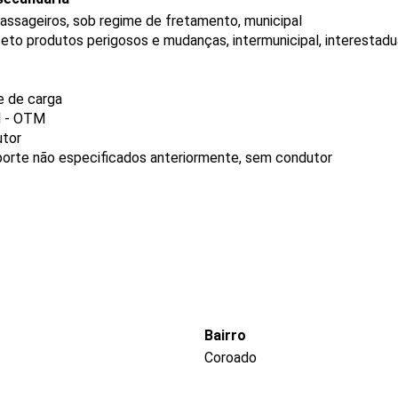
passageiros, sob regime de fretamento, municipal
eto produtos perigosos e mudanças, intermunicipal, interestadua
e de carga
l - OTM
utor
porte não especificados anteriormente, sem condutor
Bairro
Coroado