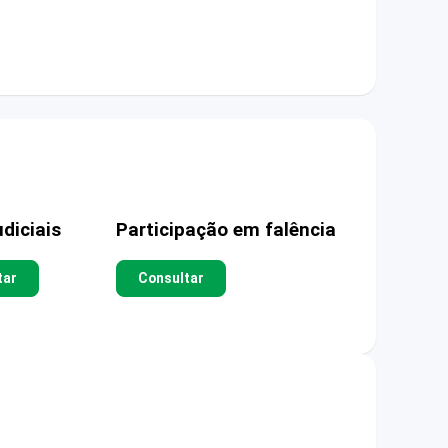
diciais
Participação em falência
tar
Consultar