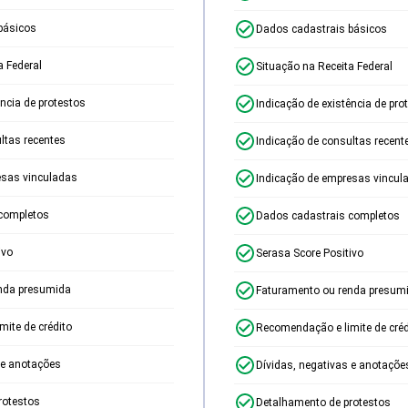
básicos
Dados cadastrais básicos
a Federal
Situação na Receita Federal
ência de protestos
Indicação de existência de pro
ltas recentes
Indicação de consultas recent
esas vinculadas
Indicação de empresas vincul
completos
Dados cadastrais completos
ivo
Serasa Score Positivo
nda presumida
Faturamento ou renda presum
ite de crédito
Recomendação e limite de créd
 e anotações
Dívidas, negativas e anotaçõe
rotestos
Detalhamento de protestos