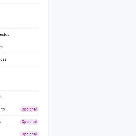
testos
es
adas
ida
ito
Opcional
s
Opcional
Opcional