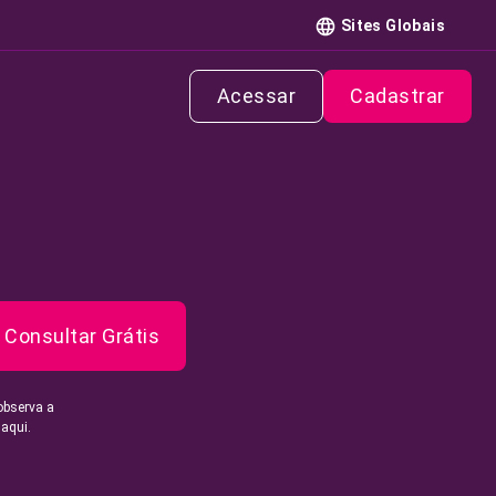
Sites Globais
Acessar
Cadastrar
Consultar Grátis
observa a
 aqui.