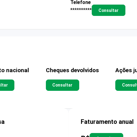
Telefone
**********
Consultar
to nacional
Cheques devolvidos
Ações ju
ltar
Consultar
Consul
sa
Faturamento anual