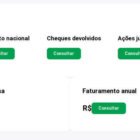
to nacional
Cheques devolvidos
Ações ju
ltar
Consultar
Consul
sa
Faturamento anual
R$
Consultar