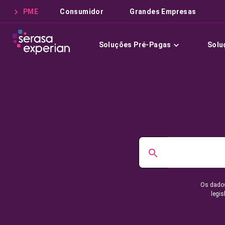
PME
Consumidor
Grandes Empresas
Soluções Pré-Pagas
Solu
Os dados
legis