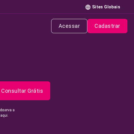
Sites Globais
Acessar
Cadastrar
Consultar Grátis
observa a
 aqui.