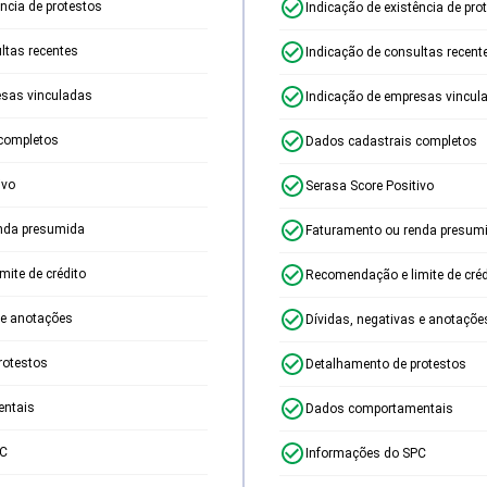
ência de protestos
Indicação de existência de pro
ltas recentes
Indicação de consultas recent
esas vinculadas
Indicação de empresas vincul
completos
Dados cadastrais completos
ivo
Serasa Score Positivo
nda presumida
Faturamento ou renda presum
ite de crédito
Recomendação e limite de créd
 e anotações
Dívidas, negativas e anotaçõe
rotestos
Detalhamento de protestos
ntais
Dados comportamentais
PC
Informações do SPC