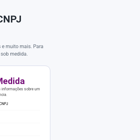
 CNPJ
s e muito mais. Para
 sob medida.
Medida
s informações sobre um
ncia.
 CNPJ