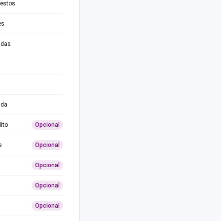
testos
es
adas
ida
ito
Opcional
s
Opcional
Opcional
Opcional
Opcional