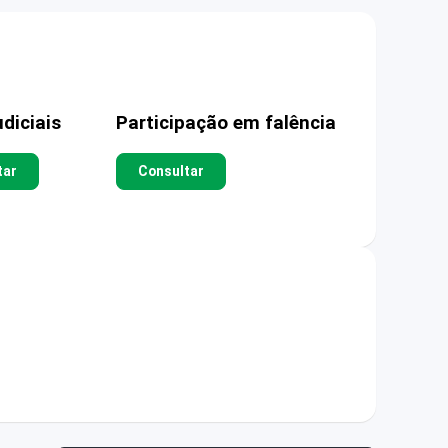
diciais
Participação em falência
tar
Consultar