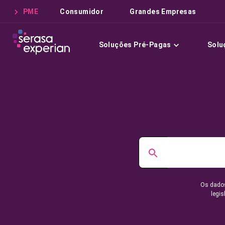
PME
Consumidor
Grandes Empresas
Soluções Pré-Pagas
Solu
Os dados
legis