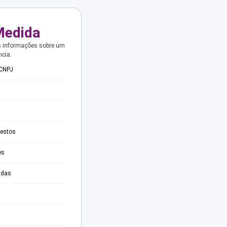
Medida
s informações sobre um
ncia.
 CNPJ
testos
es
adas