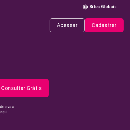
Sites Globais
Acessar
Cadastrar
Consultar Grátis
observa a
 aqui.