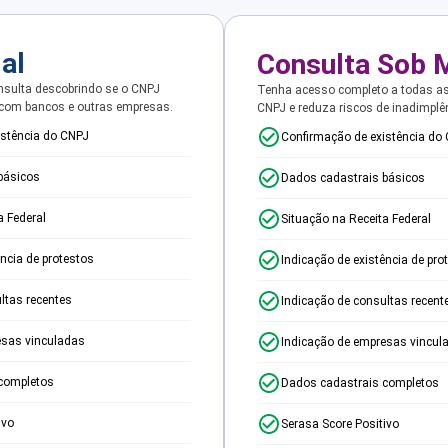
ial
Consulta Sob 
sulta descobrindo se o CNPJ
Tenha acesso completo a todas a
 com bancos e outras empresas.
CNPJ e reduza riscos de inadimplê
istência do CNPJ
Confirmação de existência do
básicos
Dados cadastrais básicos
a Federal
Situação na Receita Federal
ência de protestos
Indicação de existência de pro
ltas recentes
Indicação de consultas recent
esas vinculadas
Indicação de empresas vincul
completos
Dados cadastrais completos
ivo
Serasa Score Positivo