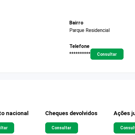
Bairro
Parque Residencial
Telefone
**********
Consultar
to nacional
Cheques devolvidos
Ações ju
ltar
Consultar
Consul