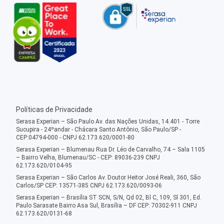
Políticas de Privacidade
Serasa Experian – São Paulo Av. das Nações Unidas, 14.401 - Torre
Sucupira - 24ºandar - Chácara Santo Antônio, São Paulo/SP -
CEP:04794-000 - CNPJ 62.173.620/0001-80
Serasa Experian – Blumenau Rua Dr. Léo de Carvalho, 74 – Sala 1105
– Bairro Velha, Blumenau/SC - CEP: 89036-239 CNPJ
62.173.620/0104-95
Serasa Experian – São Carlos Av. Doutor Heitor José Reali, 360, São
Carlos/SP CEP: 13571-385 CNPJ 62.173.620/0093-06
Serasa Experian – Brasília ST SCN, S/N, Qd 02, Bl C, 109, Sl 301, Ed.
Paulo Sarasate Bairro Asa Sul, Brasília – DF CEP: 70302-911 CNPJ
62.173.620/0131-68