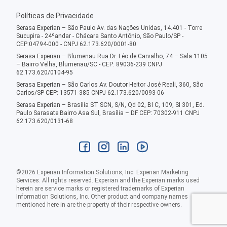
Políticas de Privacidade
Serasa Experian – São Paulo Av. das Nações Unidas, 14.401 - Torre
Sucupira - 24ºandar - Chácara Santo Antônio, São Paulo/SP -
CEP:04794-000 - CNPJ 62.173.620/0001-80
Serasa Experian – Blumenau Rua Dr. Léo de Carvalho, 74 – Sala 1105
– Bairro Velha, Blumenau/SC - CEP: 89036-239 CNPJ
62.173.620/0104-95
Serasa Experian – São Carlos Av. Doutor Heitor José Reali, 360, São
Carlos/SP CEP: 13571-385 CNPJ 62.173.620/0093-06
Serasa Experian – Brasília ST SCN, S/N, Qd 02, Bl C, 109, Sl 301, Ed.
Paulo Sarasate Bairro Asa Sul, Brasília – DF CEP: 70302-911 CNPJ
62.173.620/0131-68
©
2026
Experian Information Solutions, Inc. Experian Marketing
Services. All rights reserved. Experian and the Experian marks used
herein are service marks or registered trademarks of Experian
Information Solutions, Inc. Other product and company names
mentioned here in are the property of their respective owners.