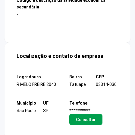
Código e descrição da atividade econômica
secundária
-
Localização e contato da empresa
Logradouro
Bairro
CEP
R MELO FREIRE 2040
Tatuape
03314-030
Município
UF
Telefone
Sao Paulo
SP
**********
Consultar