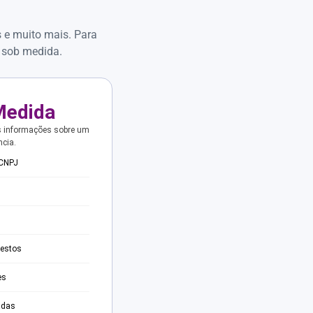
s e muito mais. Para
 sob medida.
Medida
s informações sobre um
ncia.
 CNPJ
testos
es
adas