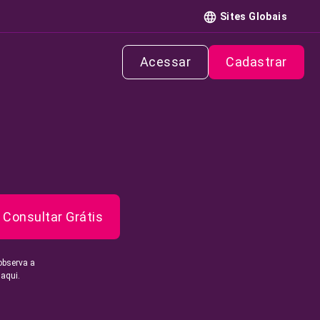
Sites Globais
Acessar
Cadastrar
Consultar Grátis
observa a
 aqui.