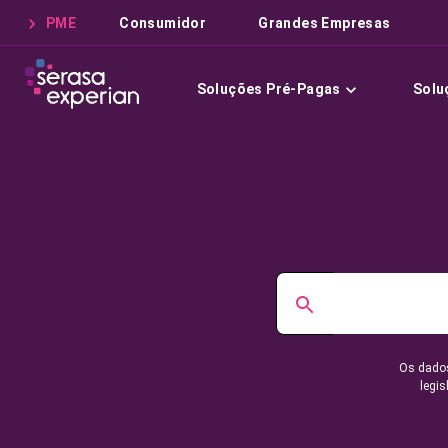
PME
Consumidor
Grandes Empresas
Soluções Pré-Pagas
Solu
Os dados
legis