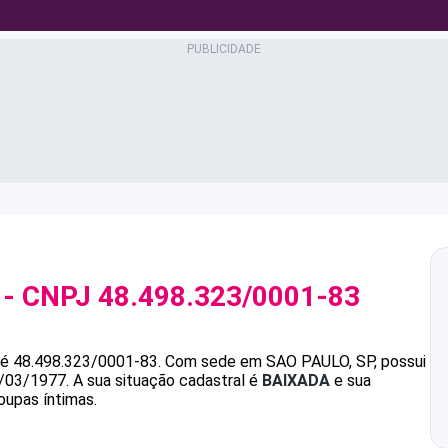
- CNPJ
48.498.323/0001-83
é
48.498.323/0001-83
.
Com sede em SAO PAULO, SP, possui
8/03/1977.
A sua situação cadastral é
BAIXADA
e sua
oupas íntimas.