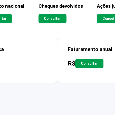
to nacional
Cheques devolvidos
Ações ju
ltar
Consultar
Consul
sa
Faturamento anual
R$
Consultar