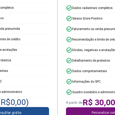
completos
Dados cadastrais completos
ivo
Serasa Score Positivo
nda presumida
Faturamento ou renda presum
ite de crédito
Recomendação e limite de créd
 e anotações
Dívidas, negativas e anotaçõe
rotestos
Detalhamento de protestos
ntais
Dados comportamentais
PC
Informações do SPC
e administrativo
Quadro societário e administr
(R$
0,00
)
R$
30,0
A partir de
sultar grátis
Personalizar con