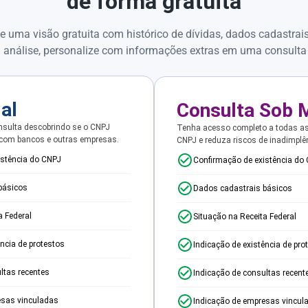
de forma gratuita
e uma visão gratuita com histórico de dívidas, dados cadastrai
 análise, personalize com informações extras em uma consulta
ial
Consulta Sob 
sulta descobrindo se o CNPJ
Tenha acesso completo a todas a
 com bancos e outras empresas.
CNPJ e reduza riscos de inadimplê
istência do CNPJ
Confirmação de existência do
básicos
Dados cadastrais básicos
a Federal
Situação na Receita Federal
ência de protestos
Indicação de existência de pro
ltas recentes
Indicação de consultas recent
esas vinculadas
Indicação de empresas vincul