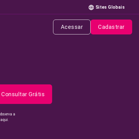
Sites Globais
Acessar
Cadastrar
Consultar Grátis
observa a
 aqui.