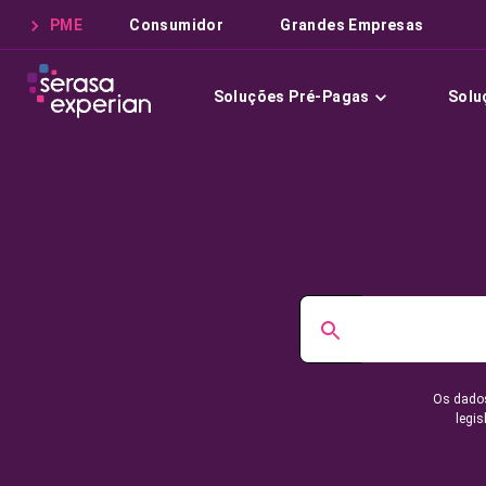
PME
Consumidor
Grandes Empresas
Soluções Pré-Pagas
Solu
Os dados
legis