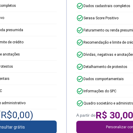
completos
Dados cadastrais completos
ivo
Serasa Score Positivo
nda presumida
Faturamento ou renda presum
ite de crédito
Recomendação e limite de créd
 e anotações
Dívidas, negativas e anotaçõe
rotestos
Detalhamento de protestos
ntais
Dados comportamentais
PC
Informações do SPC
e administrativo
Quadro societário e administr
(R$
0,00
)
R$
30,0
A partir de
sultar grátis
Personalizar con