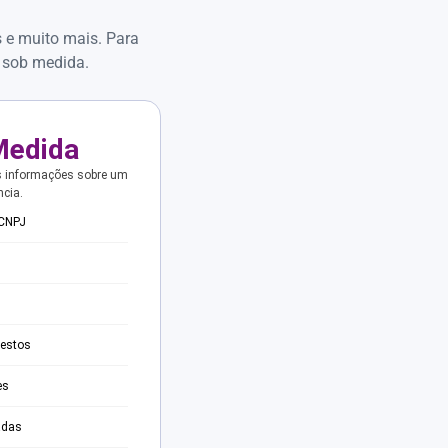
s e muito mais. Para
 sob medida.
Medida
s informações sobre um
ncia.
 CNPJ
testos
es
adas