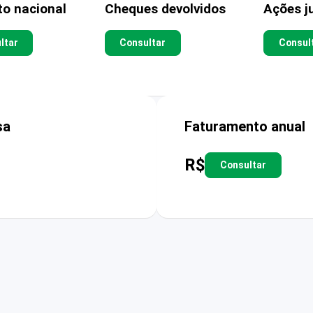
to nacional
Cheques devolvidos
Ações ju
ltar
Consultar
Consul
sa
Faturamento anual
R$
Consultar