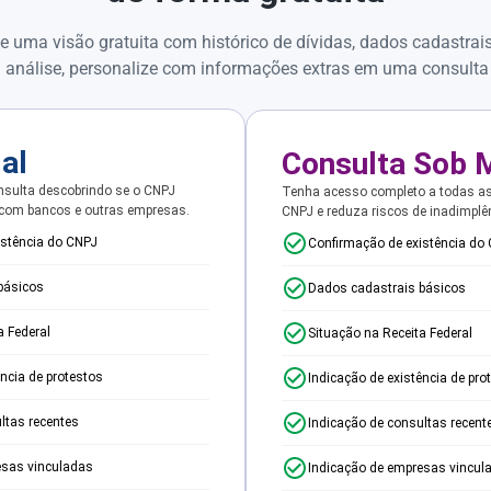
e uma visão gratuita com histórico de dívidas, dados cadastrai
 análise, personalize com informações extras em uma consulta
ial
Consulta Sob 
sulta descobrindo se o CNPJ
Tenha acesso completo a todas a
 com bancos e outras empresas.
CNPJ e reduza riscos de inadimplê
istência do CNPJ
Confirmação de existência do
básicos
Dados cadastrais básicos
a Federal
Situação na Receita Federal
ência de protestos
Indicação de existência de pro
ltas recentes
Indicação de consultas recent
esas vinculadas
Indicação de empresas vincul