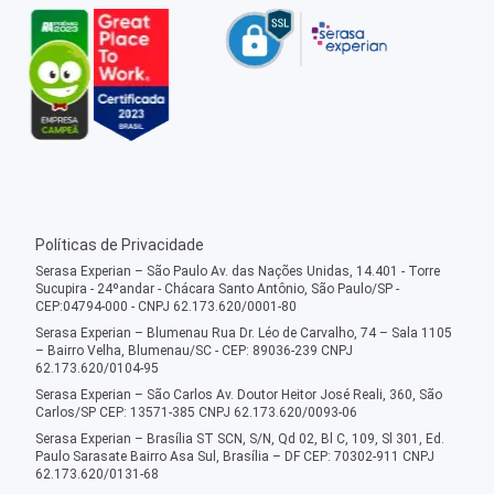
Políticas de Privacidade
Serasa Experian – São Paulo Av. das Nações Unidas, 14.401 - Torre
Sucupira - 24ºandar - Chácara Santo Antônio, São Paulo/SP -
CEP:04794-000 - CNPJ 62.173.620/0001-80
Serasa Experian – Blumenau Rua Dr. Léo de Carvalho, 74 – Sala 1105
– Bairro Velha, Blumenau/SC - CEP: 89036-239 CNPJ
62.173.620/0104-95
Serasa Experian – São Carlos Av. Doutor Heitor José Reali, 360, São
Carlos/SP CEP: 13571-385 CNPJ 62.173.620/0093-06
Serasa Experian – Brasília ST SCN, S/N, Qd 02, Bl C, 109, Sl 301, Ed.
Paulo Sarasate Bairro Asa Sul, Brasília – DF CEP: 70302-911 CNPJ
62.173.620/0131-68