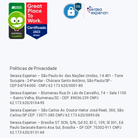
Políticas de Privacidade
Serasa Experian – São Paulo Av. das Nações Unidas, 14.401 - Torre
Sucupira - 24ºandar - Chácara Santo Antônio, São Paulo/SP -
CEP:04794-000 - CNPJ 62.173.620/0001-80
Serasa Experian – Blumenau Rua Dr. Léo de Carvalho, 74 – Sala 1105
– Bairro Velha, Blumenau/SC - CEP: 89036-239 CNPJ
62.173.620/0104-95
Serasa Experian – São Carlos Av. Doutor Heitor José Reali, 360, São
Carlos/SP CEP: 13571-385 CNPJ 62.173.620/0093-06
Serasa Experian – Brasília ST SCN, S/N, Qd 02, Bl C, 109, Sl 301, Ed.
Paulo Sarasate Bairro Asa Sul, Brasília – DF CEP: 70302-911 CNPJ
62.173.620/0131-68