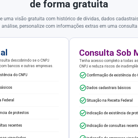
de forma gratuita
e uma visão gratuita com histórico de dívidas, dados cadastrai
 análise, personalize com informações extras em uma consulta
ial
Consulta Sob 
sulta descobrindo se o CNPJ
Tenha acesso completo a todas a
 com bancos e outras empresas.
CNPJ e reduza riscos de inadimplê
istência do CNPJ
Confirmação de existência do
básicos
Dados cadastrais básicos
a Federal
Situação na Receita Federal
ência de protestos
Indicação de existência de pro
ltas recentes
Indicação de consultas recent
esas vinculadas