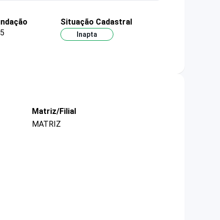
undação
Situação Cadastral
95
Inapta
Matriz/Filial
MATRIZ