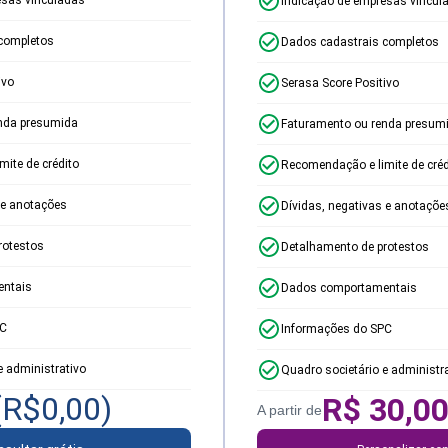
Indicação de empresas vincul
completos
Dados cadastrais completos
ivo
Serasa Score Positivo
nda presumida
Faturamento ou renda presum
ite de crédito
Recomendação e limite de créd
 e anotações
Dívidas, negativas e anotaçõe
rotestos
Detalhamento de protestos
ntais
Dados comportamentais
PC
Informações do SPC
e administrativo
Quadro societário e administr
(R$
0,00
)
R$
30,0
A partir de