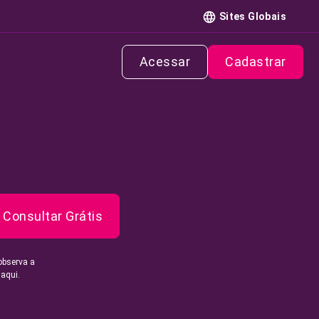
Sites Globais
Acessar
Cadastrar
Consultar Grátis
observa a
 aqui.