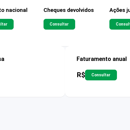
to nacional
Cheques devolvidos
Ações ju
ltar
Consultar
Consul
sa
Faturamento anual
R$
Consultar