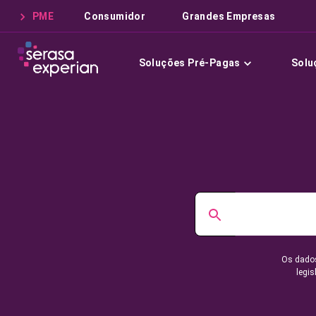
PME
Consumidor
Grandes Empresas
Soluções Pré-Pagas
Solu
Os dados
legis