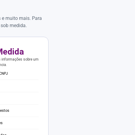
s e muito mais. Para
 sob medida.
Medida
s informações sobre um
ncia.
 CNPJ
testos
es