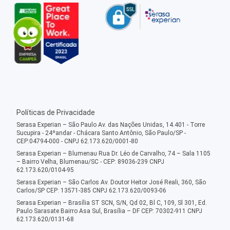
Políticas de Privacidade
Serasa Experian – São Paulo Av. das Nações Unidas, 14.401 - Torre
Sucupira - 24ºandar - Chácara Santo Antônio, São Paulo/SP -
CEP:04794-000 - CNPJ 62.173.620/0001-80
Serasa Experian – Blumenau Rua Dr. Léo de Carvalho, 74 – Sala 1105
– Bairro Velha, Blumenau/SC - CEP: 89036-239 CNPJ
62.173.620/0104-95
Serasa Experian – São Carlos Av. Doutor Heitor José Reali, 360, São
Carlos/SP CEP: 13571-385 CNPJ 62.173.620/0093-06
Serasa Experian – Brasília ST SCN, S/N, Qd 02, Bl C, 109, Sl 301, Ed.
Paulo Sarasate Bairro Asa Sul, Brasília – DF CEP: 70302-911 CNPJ
62.173.620/0131-68