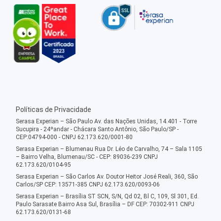
Políticas de Privacidade
Serasa Experian – São Paulo Av. das Nações Unidas, 14.401 - Torre
Sucupira - 24ºandar - Chácara Santo Antônio, São Paulo/SP -
CEP:04794-000 - CNPJ 62.173.620/0001-80
Serasa Experian – Blumenau Rua Dr. Léo de Carvalho, 74 – Sala 1105
– Bairro Velha, Blumenau/SC - CEP: 89036-239 CNPJ
62.173.620/0104-95
Serasa Experian – São Carlos Av. Doutor Heitor José Reali, 360, São
Carlos/SP CEP: 13571-385 CNPJ 62.173.620/0093-06
Serasa Experian – Brasília ST SCN, S/N, Qd 02, Bl C, 109, Sl 301, Ed.
Paulo Sarasate Bairro Asa Sul, Brasília – DF CEP: 70302-911 CNPJ
62.173.620/0131-68