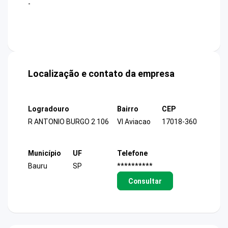
-
Localização e contato da empresa
Logradouro
Bairro
CEP
R ANTONIO BURGO 2 106
Vl Aviacao
17018-360
Município
UF
Telefone
Bauru
SP
**********
Consultar