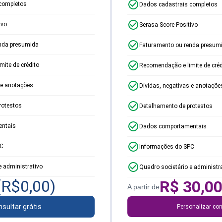
completos
Dados cadastrais completos
ivo
Serasa Score Positivo
nda presumida
Faturamento ou renda presum
ite de crédito
Recomendação e limite de créd
 e anotações
Dívidas, negativas e anotaçõe
rotestos
Detalhamento de protestos
ntais
Dados comportamentais
PC
Informações do SPC
e administrativo
Quadro societário e administr
(R$
0,00
)
R$
30,0
A partir de
sultar grátis
Personalizar con