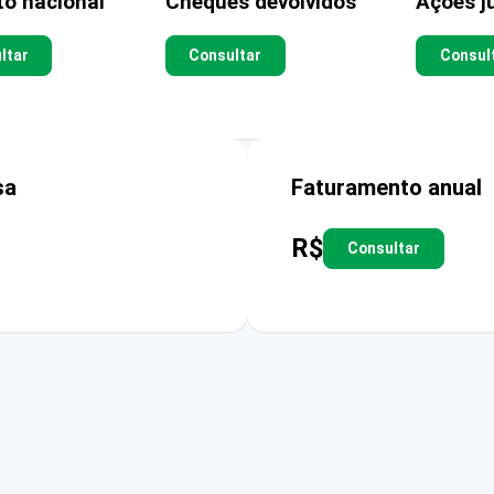
to nacional
Cheques devolvidos
Ações ju
ltar
Consultar
Consul
sa
Faturamento anual
R$
Consultar