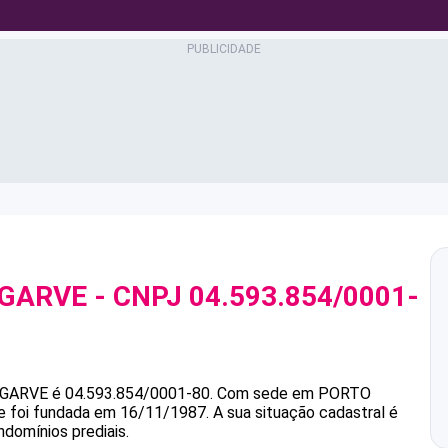
LGARVE
- CNPJ
04.593.854/0001-
LGARVE
é
04.593.854/0001-80
.
Com sede em PORTO
 e foi fundada em 16/11/1987.
A sua situação cadastral é
ndomínios prediais.