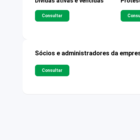
Dívidas ativas e vencidas
Protes
Consultar
Consu
Sócios e administradores da empre
Consultar