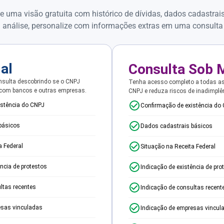
e uma visão gratuita com histórico de dívidas, dados cadastrai
 análise, personalize com informações extras em uma consulta
ial
Consulta Sob 
sulta descobrindo se o CNPJ
Tenha acesso completo a todas a
 com bancos e outras empresas.
CNPJ e reduza riscos de inadimplê
istência do CNPJ
Confirmação de existência do
básicos
Dados cadastrais básicos
a Federal
Situação na Receita Federal
ência de protestos
Indicação de existência de pro
ltas recentes
Indicação de consultas recent
esas vinculadas
Indicação de empresas vincul