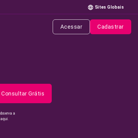
Sites Globais
Acessar
Cadastrar
Consultar Grátis
observa a
 aqui.