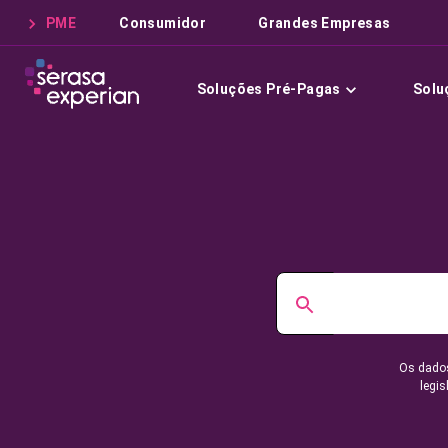
PME
Consumidor
Grandes Empresas
Soluções Pré-Pagas
Solu
Os dados
legis