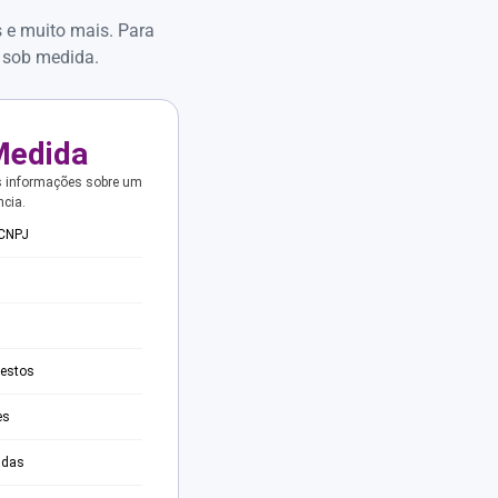
s e muito mais. Para
 sob medida.
Medida
s informações sobre um
ncia.
 CNPJ
testos
es
adas