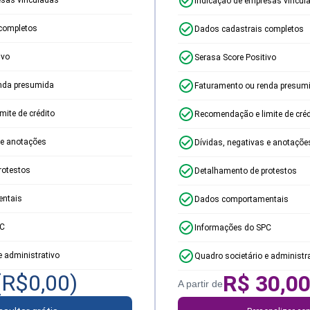
Indicação de empresas vincul
completos
Dados cadastrais completos
ivo
Serasa Score Positivo
nda presumida
Faturamento ou renda presum
ite de crédito
Recomendação e limite de créd
 e anotações
Dívidas, negativas e anotaçõe
rotestos
Detalhamento de protestos
ntais
Dados comportamentais
PC
Informações do SPC
e administrativo
Quadro societário e administr
(R$
0,00
)
R$
30,0
A partir de