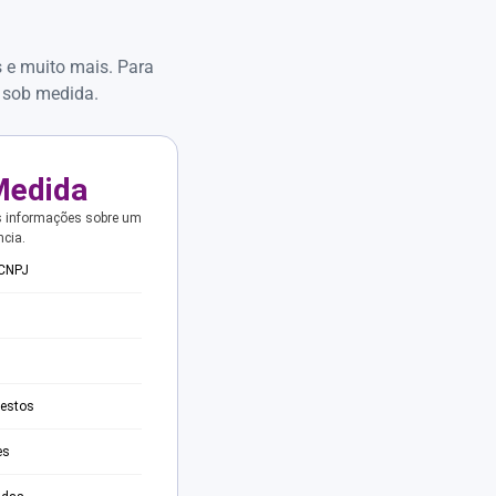
s e muito mais. Para
 sob medida.
Medida
s informações sobre um
ncia.
 CNPJ
testos
es