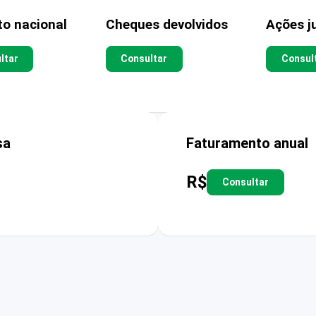
to nacional
Cheques devolvidos
Ações ju
ltar
Consultar
Consul
sa
Faturamento anual
R$
Consultar