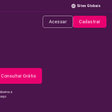
Sites Globais
Acessar
Cadastrar
Consultar Grátis
observa a
 aqui.