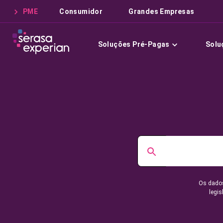
PME
Consumidor
Grandes Empresas
Soluções Pré-Pagas
Solu
Os dados
legis