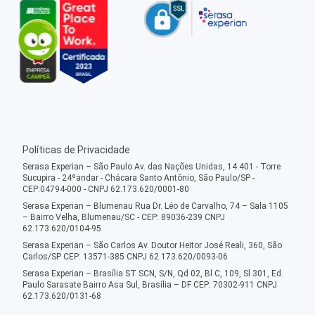
Políticas de Privacidade
Serasa Experian – São Paulo Av. das Nações Unidas, 14.401 - Torre
Sucupira - 24ºandar - Chácara Santo Antônio, São Paulo/SP -
CEP:04794-000 - CNPJ 62.173.620/0001-80
Serasa Experian – Blumenau Rua Dr. Léo de Carvalho, 74 – Sala 1105
– Bairro Velha, Blumenau/SC - CEP: 89036-239 CNPJ
62.173.620/0104-95
Serasa Experian – São Carlos Av. Doutor Heitor José Reali, 360, São
Carlos/SP CEP: 13571-385 CNPJ 62.173.620/0093-06
Serasa Experian – Brasília ST SCN, S/N, Qd 02, Bl C, 109, Sl 301, Ed.
Paulo Sarasate Bairro Asa Sul, Brasília – DF CEP: 70302-911 CNPJ
62.173.620/0131-68