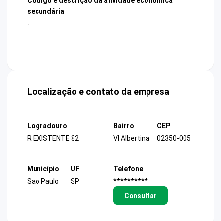
Código e descrição da atividade econômica
secundária
-
Localização e contato da empresa
Logradouro
Bairro
CEP
R EXISTENTE 82
Vl Albertina
02350-005
Município
UF
Telefone
Sao Paulo
SP
**********
Consultar