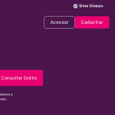
Sites Globais
Acessar
Cadastrar
Consultar Grátis
observa a
 aqui.