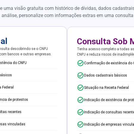
e uma visão gratuita com histórico de dívidas, dados cadastrai
 análise, personalize com informações extras em uma consulta
ial
Consulta Sob 
sulta descobrindo se o CNPJ
Tenha acesso completo a todas a
 com bancos e outras empresas.
CNPJ e reduza riscos de inadimplê
istência do CNPJ
Confirmação de existência do
básicos
Dados cadastrais básicos
a Federal
Situação na Receita Federal
ência de protestos
Indicação de existência de pro
ltas recentes
Indicação de consultas recent
esas vinculadas
Indicação de empresas vincul