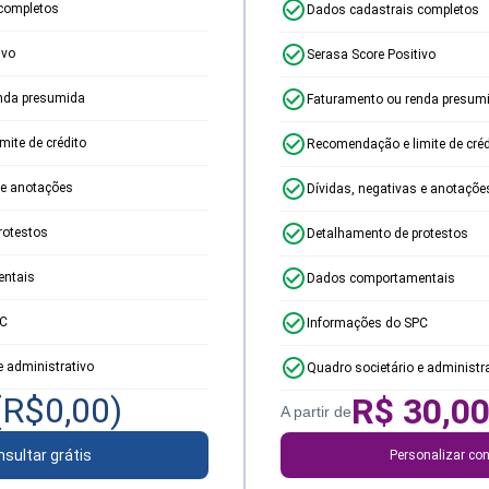
completos
Dados cadastrais completos
ivo
Serasa Score Positivo
nda presumida
Faturamento ou renda presum
ite de crédito
Recomendação e limite de créd
 e anotações
Dívidas, negativas e anotaçõe
rotestos
Detalhamento de protestos
ntais
Dados comportamentais
PC
Informações do SPC
e administrativo
Quadro societário e administr
(R$
0,00
)
R$
30,0
A partir de
sultar grátis
Personalizar con