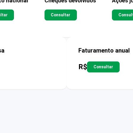
to nacional
Cheques devolvidos
Ações ju
ltar
Consultar
Consul
sa
Faturamento anual
R$
Consultar