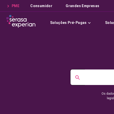
PME
Consumidor
Grandes Empresas
Soluções Pré-Pagas
Solu
Os dados
legis