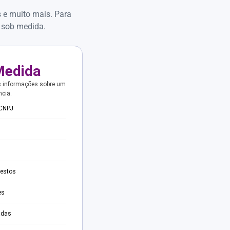
s e muito mais. Para
 sob medida.
Medida
s informações sobre um
ncia.
 CNPJ
testos
es
adas