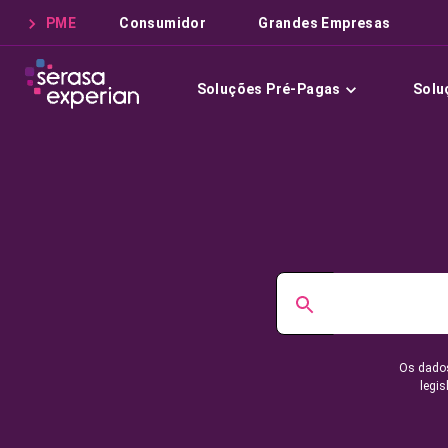
PME
Consumidor
Grandes Empresas
Soluções Pré-Pagas
Solu
Os dados
legis