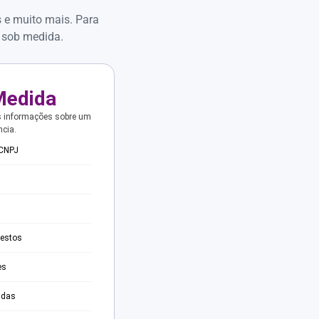
s e muito mais. Para
 sob medida.
Medida
s informações sobre um
ncia.
 CNPJ
testos
es
adas