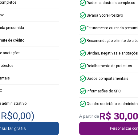
completos
Dados cadastrais completos
ivo
Serasa Score Positivo
nda presumida
Faturamento ou renda presum
ite de crédito
Recomendação e limite de créd
 e anotações
Dívidas, negativas e anotaçõe
rotestos
Detalhamento de protestos
ntais
Dados comportamentais
PC
Informações do SPC
e administrativo
Quadro societário e administr
(R$
0,00
)
R$
30,0
A partir de
sultar grátis
Personalizar con