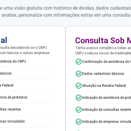
e uma visão gratuita com histórico de dívidas, dados cadastrai
 análise, personalize com informações extras em uma consulta
ial
Consulta Sob 
sulta descobrindo se o CNPJ
Tenha acesso completo a todas a
 com bancos e outras empresas.
CNPJ e reduza riscos de inadimplê
istência do CNPJ
Confirmação de existência do
básicos
Dados cadastrais básicos
a Federal
Situação na Receita Federal
ência de protestos
Indicação de existência de pro
ltas recentes
Indicação de consultas recent
esas vinculadas
Indicação de empresas vincul