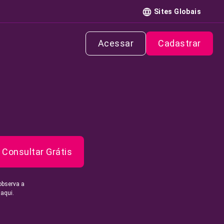
Sites Globais
Acessar
Cadastrar
Consultar Grátis
observa a
 aqui.