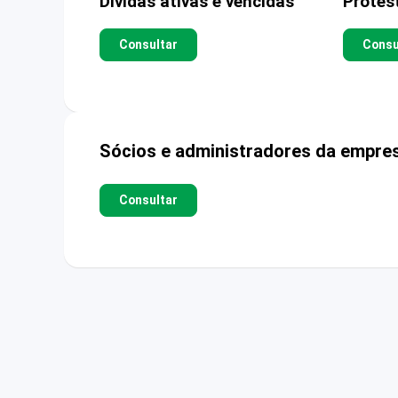
Dívidas ativas e vencidas
Protes
Consultar
Consu
Sócios e administradores da empre
Consultar