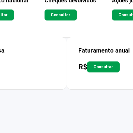
to nacional
Cheques devolvidos
Ações ju
ltar
Consultar
Consul
sa
Faturamento anual
R$
Consultar