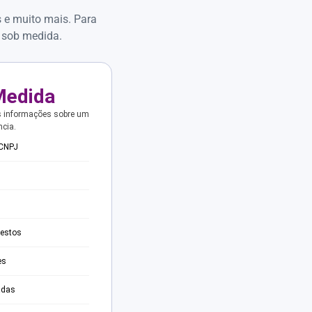
s e muito mais. Para
 sob medida.
Medida
s informações sobre um
ncia.
 CNPJ
testos
es
adas