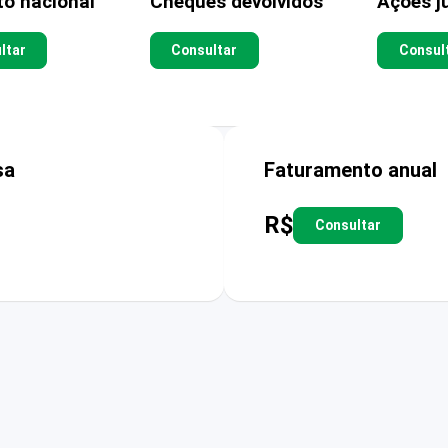
to nacional
Cheques devolvidos
Ações ju
ltar
Consultar
Consul
sa
Faturamento anual
R$
Consultar