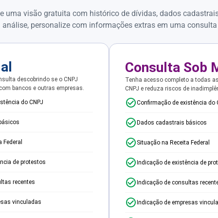
e uma visão gratuita com histórico de dívidas, dados cadastrai
 análise, personalize com informações extras em uma consulta
ial
Consulta Sob 
sulta descobrindo se o CNPJ
Tenha acesso completo a todas a
 com bancos e outras empresas.
CNPJ e reduza riscos de inadimplê
istência do CNPJ
Confirmação de existência do
básicos
Dados cadastrais básicos
a Federal
Situação na Receita Federal
ência de protestos
Indicação de existência de pro
ltas recentes
Indicação de consultas recent
esas vinculadas
Indicação de empresas vincul