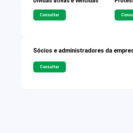
Dívidas ativas e vencidas
Protes
Consultar
Consu
Sócios e administradores da empre
Consultar