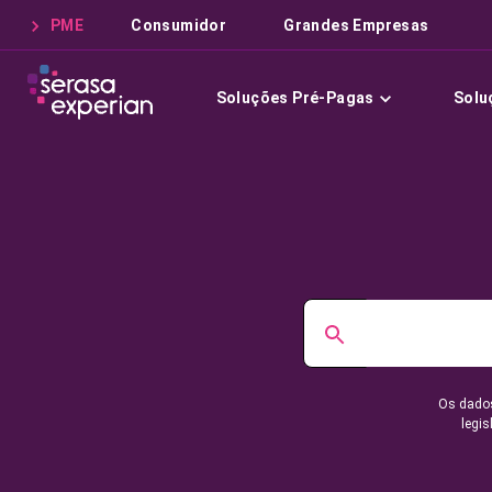
PME
Consumidor
Grandes Empresas
Soluções Pré-Pagas
Solu
Os dados
legis