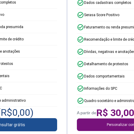
completos
Dados cadastrais completos
ivo
Serasa Score Positivo
nda presumida
Faturamento ou renda presum
ite de crédito
Recomendação e limite de créd
 e anotações
Dívidas, negativas e anotaçõe
rotestos
Detalhamento de protestos
ntais
Dados comportamentais
PC
Informações do SPC
e administrativo
Quadro societário e administr
(R$
0,00
)
R$
30,0
A partir de
sultar grátis
Personalizar con