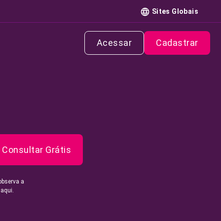
Sites Globais
Acessar
Cadastrar
Consultar Grátis
observa a
 aqui.