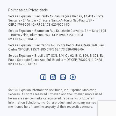
Políticas de Privacidade
Serasa Experian – São Paulo Av. das Nações Unidas, 14.401 - Torre
Sucupira - 24ºandar - Chácara Santo Antônio, São Paulo/SP -
CEP:04794-000 - CNPJ 62.173.620/0001-80
Serasa Experian – Blumenau Rua Dr. Léo de Carvalho, 74 – Sala 1105
– Bairro Velha, Blumenau/SC - CEP: 89036-239 CNPJ
62.173.620/0104-95
Serasa Experian – São Carlos Av. Doutor Heitor José Reali, 360, São
Carlos/SP CEP: 13571-385 CNPJ 62.173.620/0093-06
Serasa Experian – Brasília ST SCN, S/N, Qd 02, Bl C, 109, Sl 301, Ed.
Paulo Sarasate Bairro Asa Sul, Brasília – DF CEP: 70302-911 CNPJ
62.173.620/0131-68
©
2026
Experian Information Solutions, Inc. Experian Marketing
Services. All rights reserved. Experian and the Experian marks used
herein are service marks or registered trademarks of Experian
Information Solutions, Inc. Other product and company names
mentioned here in are the property of their respective owners.