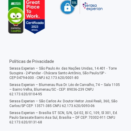
Políticas de Privacidade
Serasa Experian – São Paulo Av. das Nações Unidas, 14.401 - Torre
Sucupira - 24ºandar - Chácara Santo Antônio, São Paulo/SP -
CEP:04794-000 - CNPJ 62.173.620/0001-80
Serasa Experian – Blumenau Rua Dr. Léo de Carvalho, 74 – Sala 1105
– Bairro Velha, Blumenau/SC - CEP: 89036-239 CNPJ
62.173.620/0104-95
Serasa Experian – São Carlos Av. Doutor Heitor José Reali, 360, São
Carlos/SP CEP: 13571-385 CNPJ 62.173.620/0093-06
Serasa Experian – Brasília ST SCN, S/N, Qd 02, Bl C, 109, Sl 301, Ed.
Paulo Sarasate Bairro Asa Sul, Brasília – DF CEP: 70302-911 CNPJ
62.173.620/0131-68