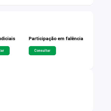
diciais
Participação em falência
tar
Consultar