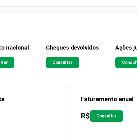
to nacional
Cheques devolvidos
Ações ju
ltar
Consultar
Consul
sa
Faturamento anual
R$
Consultar