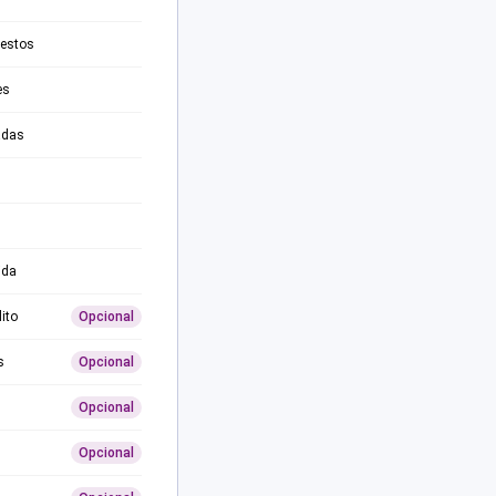
testos
es
adas
ida
ito
Opcional
s
Opcional
Opcional
Opcional