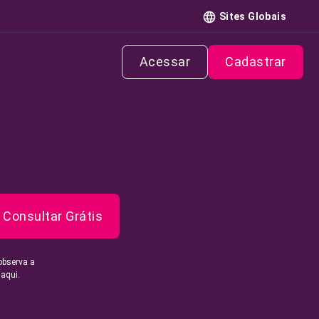
Sites Globais
Acessar
Cadastrar
Consultar Grátis
observa a
 aqui.