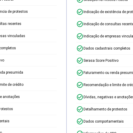
ência de protestos
Indicação de existência de pro
ltas recentes
Indicação de consultas recent
esas vinculadas
Indicação de empresas vincul
completos
Dados cadastrais completos
ivo
Serasa Score Positivo
nda presumida
Faturamento ou renda presum
ite de crédito
Recomendação e limite de créd
 e anotações
Dívidas, negativas e anotaçõe
rotestos
Detalhamento de protestos
ntais
Dados comportamentais