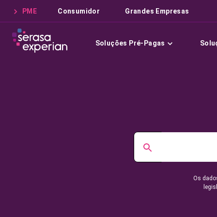
PME
Consumidor
Grandes Empresas
Soluções Pré-Pagas
Solu
Os dados
legis