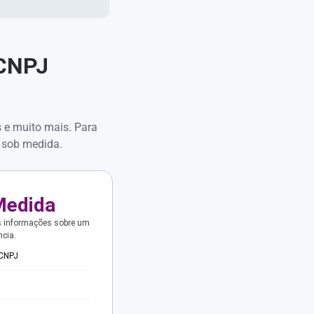
 CNPJ
s e muito mais. Para
 sob medida.
Medida
s informações sobre um
ncia.
 CNPJ