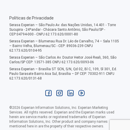
Políticas de Privacidade
Serasa Experian – São Paulo Av. das Nações Unidas, 14.401 - Torre
Sucupira - 24ºandar - Chácara Santo Antônio, São Paulo/SP -
CEP:04794-000 - CNPJ 62.173.620/0001-80
Serasa Experian – Blumenau Rua Dr. Léo de Carvalho, 74 – Sala 1105
– Bairro Velha, Blumenau/SC - CEP: 89036-239 CNPJ
62.173.620/0104-95
Serasa Experian – São Carlos Av. Doutor Heitor José Reali, 360, São
Carlos/SP CEP: 13571-385 CNPJ 62.173.620/0093-06
Serasa Experian – Brasília ST SCN, S/N, Qd 02, Bl C, 109, Sl 301, Ed.
Paulo Sarasate Bairro Asa Sul, Brasília – DF CEP: 70302-911 CNPJ
62.173.620/0131-68
©
2026
Experian Information Solutions, Inc. Experian Marketing
Services. All rights reserved. Experian and the Experian marks used
herein are service marks or registered trademarks of Experian
Information Solutions, Inc. Other product and company names
mentioned here in are the property of their respective owners.