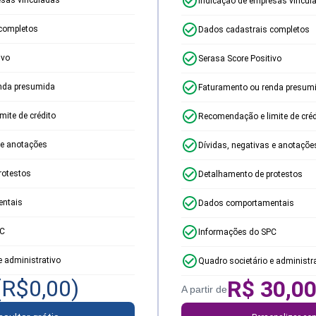
Indicação de empresas vincul
completos
Dados cadastrais completos
ivo
Serasa Score Positivo
nda presumida
Faturamento ou renda presum
ite de crédito
Recomendação e limite de créd
 e anotações
Dívidas, negativas e anotaçõe
rotestos
Detalhamento de protestos
ntais
Dados comportamentais
PC
Informações do SPC
e administrativo
Quadro societário e administr
(R$
0,00
)
R$
30,0
A partir de