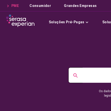
PME
Consumidor
Grandes Empresas
Soluções Pré-Pagas
Solu
Os dados
legis