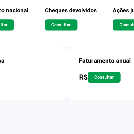
to nacional
Cheques devolvidos
Ações ju
ltar
Consultar
Consul
sa
Faturamento anual
R$
Consultar