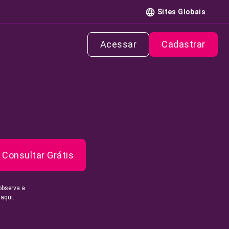
Sites Globais
Acessar
Cadastrar
Consultar Grátis
observa a
 aqui.