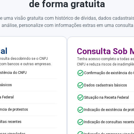
de forma gratuita
e uma visão gratuita com histórico de dívidas, dados cadastrai
 análise, personalize com informações extras em uma consulta
ial
Consulta Sob 
sulta descobrindo se o CNPJ
Tenha acesso completo a todas a
 com bancos e outras empresas.
CNPJ e reduza riscos de inadimplê
istência do CNPJ
Confirmação de existência do
básicos
Dados cadastrais básicos
a Federal
Situação na Receita Federal
ência de protestos
Indicação de existência de pro
ltas recentes
Indicação de consultas recent
esas vinculadas