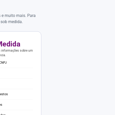
s e muito mais. Para
 sob medida.
Medida
s informações sobre um
ncia.
 CNPJ
testos
es