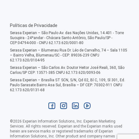
Políticas de Privacidade
Serasa Experian – São Paulo Av. das Nações Unidas, 14.401 - Torre
Sucupira - 24ºandar - Chácara Santo Antônio, São Paulo/SP -
CEP:04794-000 - CNPJ 62.173.620/0001-80
Serasa Experian – Blumenau Rua Dr. Léo de Carvalho, 74 – Sala 1105
– Bairro Velha, Blumenau/SC - CEP: 89036-239 CNPJ
62.173.620/0104-95
Serasa Experian – São Carlos Av. Doutor Heitor José Reali, 360, São
Carlos/SP CEP: 13571-385 CNPJ 62.173.620/0093-06
Serasa Experian – Brasília ST SCN, S/N, Qd 02, Bl C, 109, Sl 301, Ed.
Paulo Sarasate Bairro Asa Sul, Brasília – DF CEP: 70302-911 CNPJ
62.173.620/0131-68
©
2026
Experian Information Solutions, Inc. Experian Marketing
Services. All rights reserved. Experian and the Experian marks used
herein are service marks or registered trademarks of Experian
Information Solutions, Inc. Other product and company names