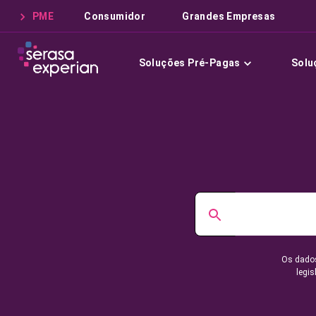
PME
Consumidor
Grandes Empresas
Soluções Pré-Pagas
Solu
Os dados
legis