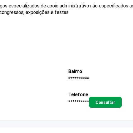
os especializados de apoio administrativo não especificados a
 congressos, exposições e festas
Bairro
**********
Telefone
**********
Consultar