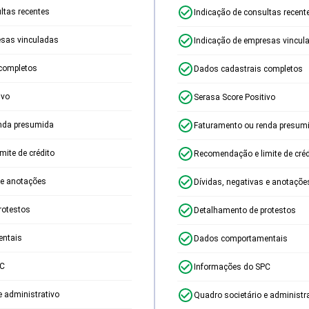
ltas recentes
Indicação de consultas recent
esas vinculadas
Indicação de empresas vincul
completos
Dados cadastrais completos
ivo
Serasa Score Positivo
nda presumida
Faturamento ou renda presum
ite de crédito
Recomendação e limite de créd
 e anotações
Dívidas, negativas e anotaçõe
rotestos
Detalhamento de protestos
ntais
Dados comportamentais
PC
Informações do SPC
e administrativo
Quadro societário e administr