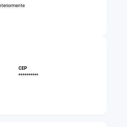
nteriormente
CEP
**********