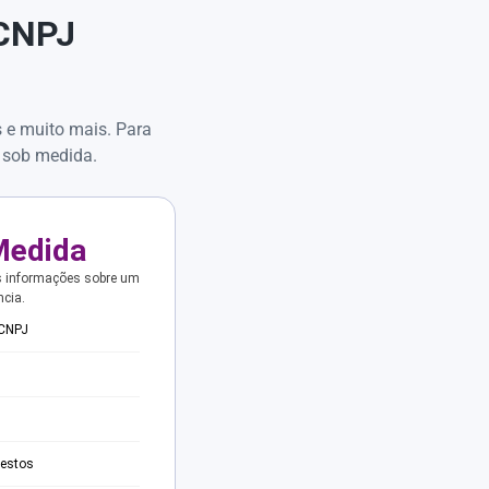
 CNPJ
s e muito mais. Para
 sob medida.
Medida
s informações sobre um
ncia.
 CNPJ
testos