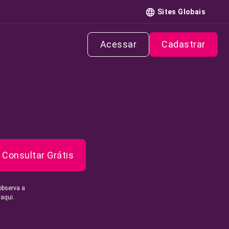
Sites Globais
Acessar
Cadastrar
Consultar Grátis
observa a
 aqui.