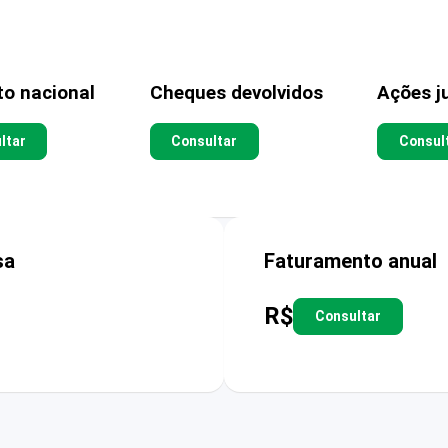
to nacional
Cheques devolvidos
Ações ju
ltar
Consultar
Consul
sa
Faturamento anual
R$
Consultar