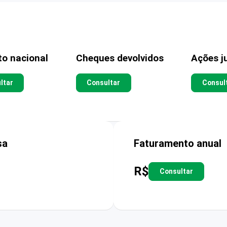
to nacional
Cheques devolvidos
Ações ju
ltar
Consultar
Consul
sa
Faturamento anual
R$
Consultar