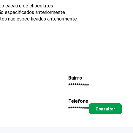
do cacau e de chocolates
ão especificados anteriormente
utos não especificados anteriormente
Bairro
**********
Telefone
**********
Consultar