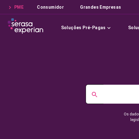
PME
Consumidor
Grandes Empresas
Soluções Pré-Pagas
Solu
Os dados
legis