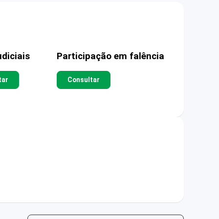
diciais
Participação em falência
tar
Consultar