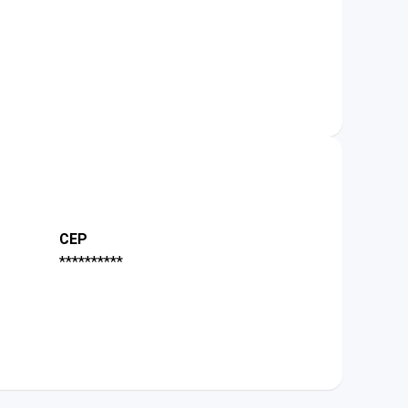
CEP
**********