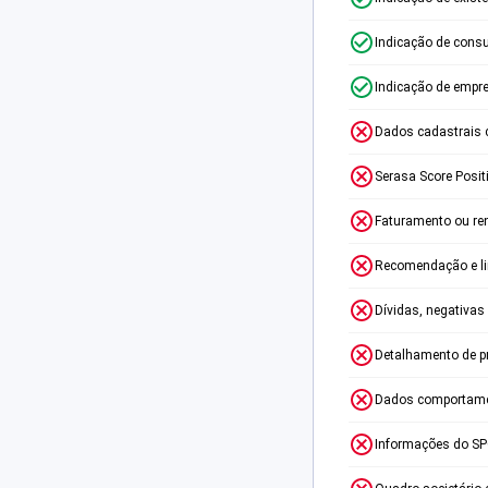
Indicação de consu
Indicação de empr
Dados cadastrais 
Serasa Score Posit
Faturamento ou re
Recomendação e lim
Dívidas, negativas
Detalhamento de p
Dados comportame
Informações do S