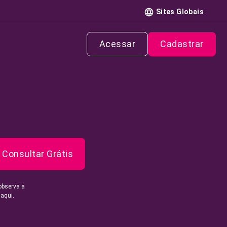
Sites Globais
Acessar
Cadastrar
Consultar Grátis
observa a
 aqui.