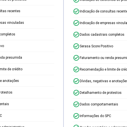
ltas recentes
Indicação de consultas recent
esas vinculadas
Indicação de empresas vincul
completos
Dados cadastrais completos
ivo
Serasa Score Positivo
nda presumida
Faturamento ou renda presum
ite de crédito
Recomendação e limite de créd
 e anotações
Dívidas, negativas e anotaçõe
rotestos
Detalhamento de protestos
ntais
Dados comportamentais
PC
Informações do SPC