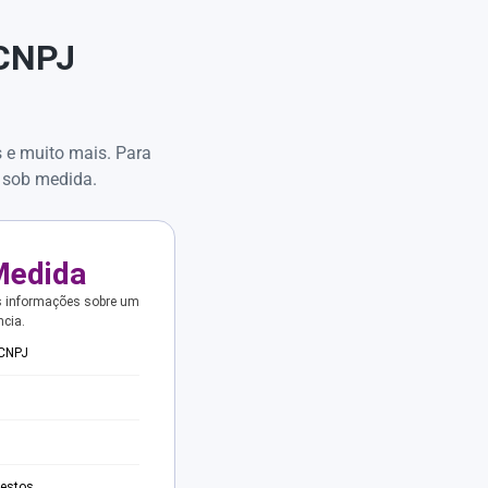
 CNPJ
s e muito mais. Para
 sob medida.
Medida
s informações sobre um
ncia.
 CNPJ
testos