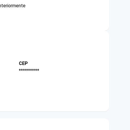
nteriormente
CEP
**********