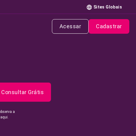
Sites Globais
Acessar
Cadastrar
Consultar Grátis
observa a
 aqui.