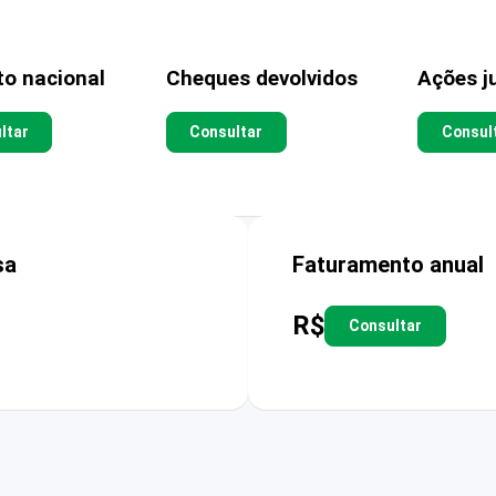
to nacional
Cheques devolvidos
Ações ju
ltar
Consultar
Consul
sa
Faturamento anual
R$
Consultar