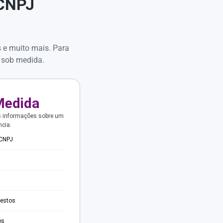
 CNPJ
s e muito mais. Para
 sob medida.
Medida
s informações sobre um
ncia.
 CNPJ
testos
es