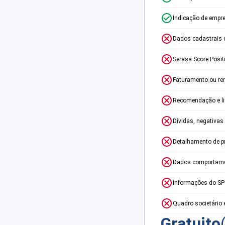
Indicação de empr
Dados cadastrais 
Serasa Score Posit
Faturamento ou re
Recomendação e lim
Dívidas, negativas
Detalhamento de p
Dados comportame
Informações do S
Quadro societário 
Gratuito