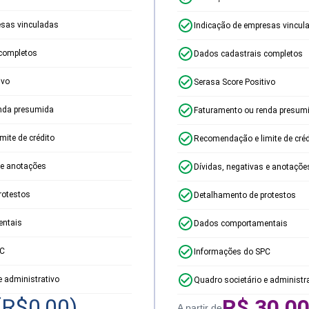
esas vinculadas
Indicação de empresas vincul
completos
Dados cadastrais completos
ivo
Serasa Score Positivo
nda presumida
Faturamento ou renda presum
ite de crédito
Recomendação e limite de créd
 e anotações
Dívidas, negativas e anotaçõe
rotestos
Detalhamento de protestos
ntais
Dados comportamentais
PC
Informações do SPC
e administrativo
Quadro societário e administr
(R$
0,00
)
R$
30,0
A partir de