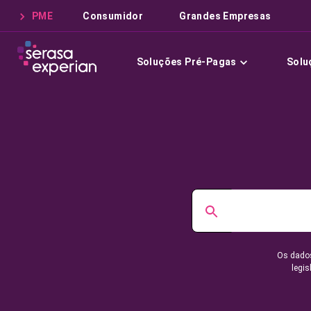
PME
Consumidor
Grandes Empresas
Soluções Pré-Pagas
Solu
Os dados
legis