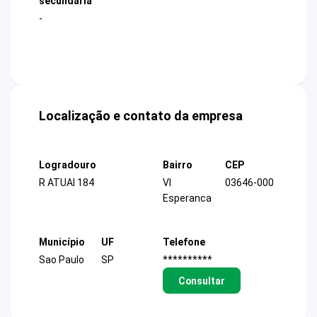
secundária
-
Localização e contato da empresa
Logradouro
Bairro
CEP
R ATUAI 184
Vl
03646-000
Esperanca
Município
UF
Telefone
Sao Paulo
SP
**********
Consultar