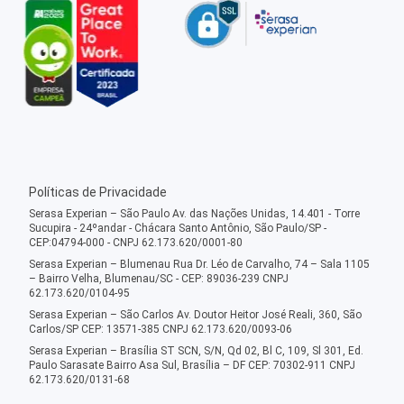
Políticas de Privacidade
Serasa Experian – São Paulo Av. das Nações Unidas, 14.401 - Torre
Sucupira - 24ºandar - Chácara Santo Antônio, São Paulo/SP -
CEP:04794-000 - CNPJ 62.173.620/0001-80
Serasa Experian – Blumenau Rua Dr. Léo de Carvalho, 74 – Sala 1105
– Bairro Velha, Blumenau/SC - CEP: 89036-239 CNPJ
62.173.620/0104-95
Serasa Experian – São Carlos Av. Doutor Heitor José Reali, 360, São
Carlos/SP CEP: 13571-385 CNPJ 62.173.620/0093-06
Serasa Experian – Brasília ST SCN, S/N, Qd 02, Bl C, 109, Sl 301, Ed.
Paulo Sarasate Bairro Asa Sul, Brasília – DF CEP: 70302-911 CNPJ
62.173.620/0131-68