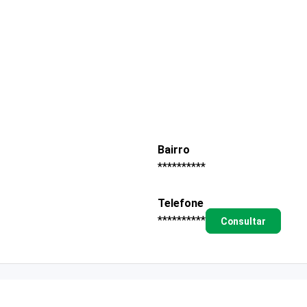
Bairro
**********
Telefone
**********
Consultar