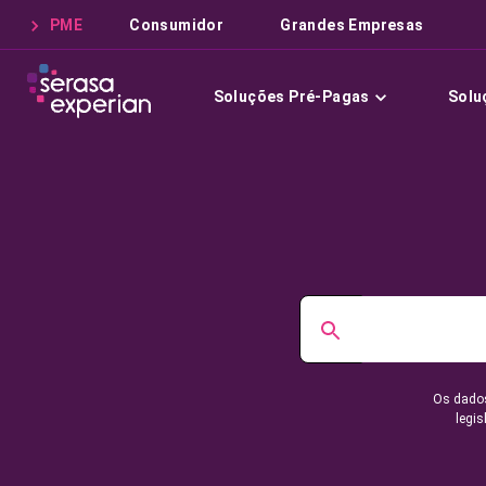
PME
Consumidor
Grandes Empresas
Soluções Pré-Pagas
Solu
Os dados
legis