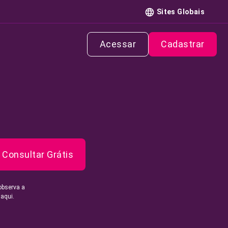
Sites Globais
Acessar
Cadastrar
Consultar Grátis
observa a
 aqui.