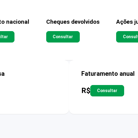
to nacional
Cheques devolvidos
Ações ju
ltar
Consultar
Consul
sa
Faturamento anual
R$
Consultar