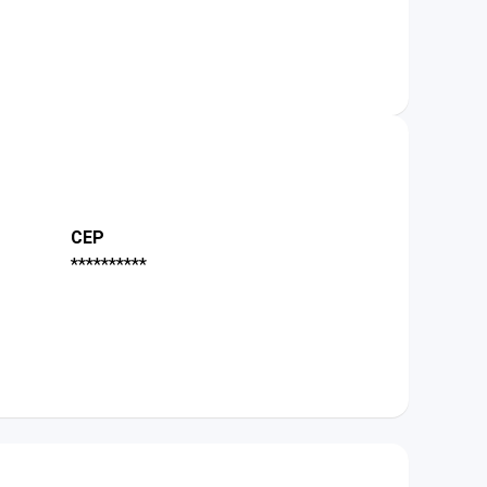
CEP
**********