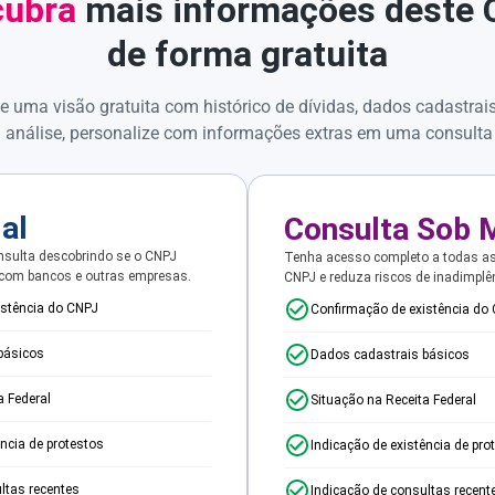
ubra
mais informações deste
de forma gratuita
e uma visão gratuita com histórico de dívidas, dados cadastrai
 análise, personalize com informações extras em uma consulta
ial
Consulta Sob 
sulta descobrindo se o CNPJ
Tenha acesso completo a todas a
 com bancos e outras empresas.
CNPJ e reduza riscos de inadimplê
istência do CNPJ
Confirmação de existência do
básicos
Dados cadastrais básicos
a Federal
Situação na Receita Federal
ência de protestos
Indicação de existência de pro
ltas recentes
Indicação de consultas recent