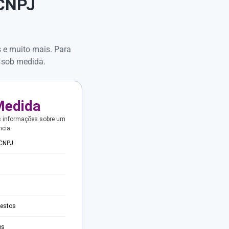
 CNPJ
s e muito mais. Para
 sob medida.
Medida
s informações sobre um
ncia.
 CNPJ
testos
es