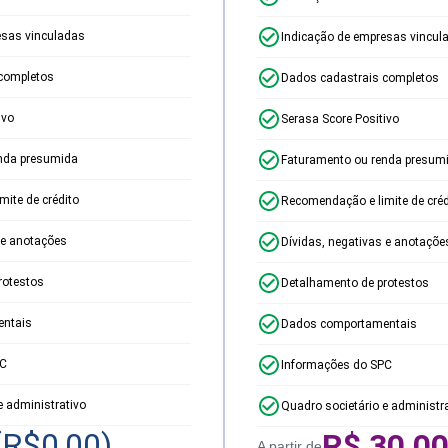
esas vinculadas
Indicação de empresas vincul
completos
Dados cadastrais completos
ivo
Serasa Score Positivo
nda presumida
Faturamento ou renda presum
ite de crédito
Recomendação e limite de créd
 e anotações
Dívidas, negativas e anotaçõe
rotestos
Detalhamento de protestos
ntais
Dados comportamentais
PC
Informações do SPC
e administrativo
Quadro societário e administr
(R$
0,00
)
R$
30,0
A partir de