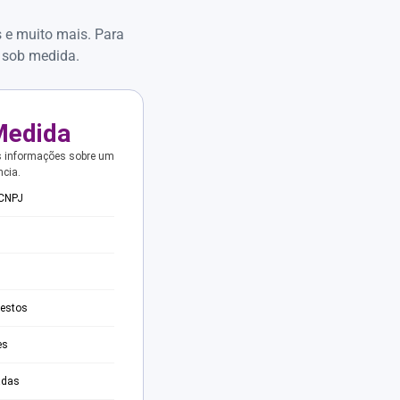
s e muito mais. Para
 sob medida.
Medida
s informações sobre um
ncia.
 CNPJ
testos
es
adas