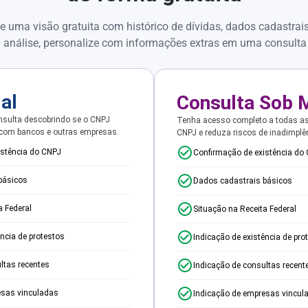
e uma visão gratuita com histórico de dívidas, dados cadastrai
 análise, personalize com informações extras em uma consulta
ial
Consulta Sob 
sulta descobrindo se o CNPJ
Tenha acesso completo a todas a
 com bancos e outras empresas.
CNPJ e reduza riscos de inadimplê
istência do CNPJ
Confirmação de existência do
básicos
Dados cadastrais básicos
a Federal
Situação na Receita Federal
ência de protestos
Indicação de existência de pro
ltas recentes
Indicação de consultas recent
esas vinculadas
Indicação de empresas vincul