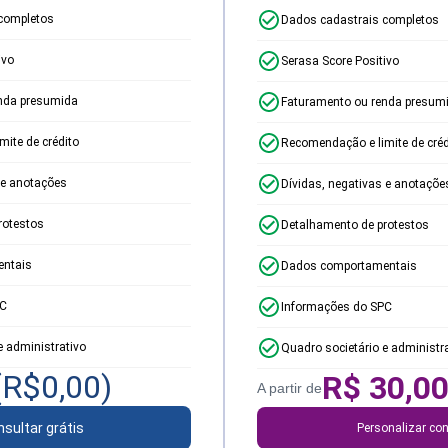
completos
Dados cadastrais completos
ivo
Serasa Score Positivo
nda presumida
Faturamento ou renda presum
ite de crédito
Recomendação e limite de créd
 e anotações
Dívidas, negativas e anotaçõe
rotestos
Detalhamento de protestos
ntais
Dados comportamentais
PC
Informações do SPC
e administrativo
Quadro societário e administr
(R$
0,00
)
R$
30,0
A partir de
sultar grátis
Personalizar con