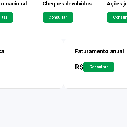
to nacional
Cheques devolvidos
Ações ju
ltar
Consultar
Consul
sa
Faturamento anual
R$
Consultar