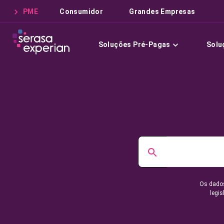
PME
Consumidor
Grandes Empresas
Soluções Pré-Pagas
Solu
Os dados
legis