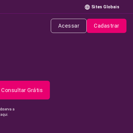
Sites Globais
Acessar
Cadastrar
Consultar Grátis
observa a
 aqui.