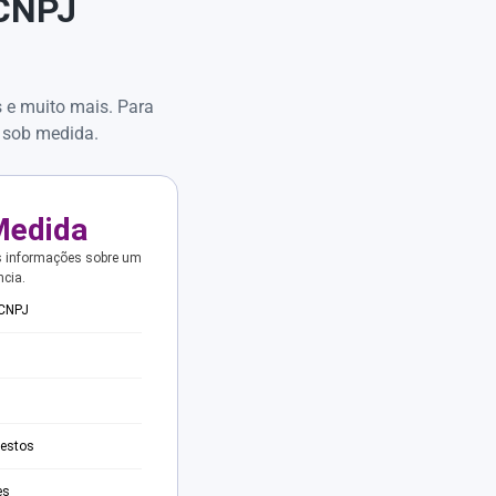
 CNPJ
s e muito mais. Para
 sob medida.
Medida
s informações sobre um
ncia.
 CNPJ
testos
es