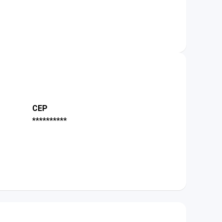
CEP
**********