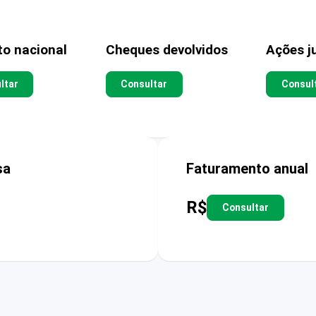
to nacional
Cheques devolvidos
Ações ju
ltar
Consultar
Consul
sa
Faturamento anual
R$
Consultar