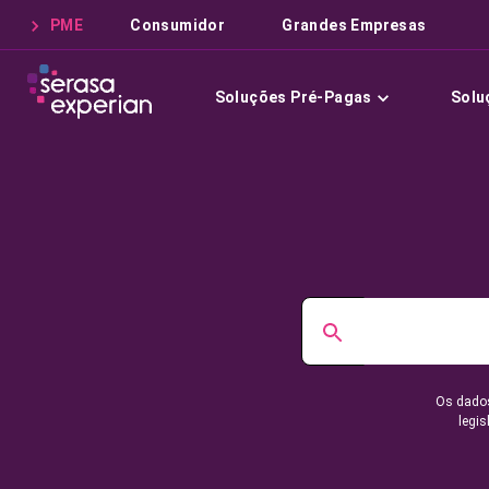
PME
Consumidor
Grandes Empresas
Soluções Pré-Pagas
Solu
Os dados
legis