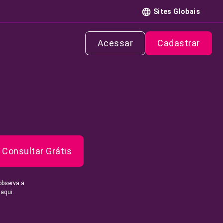
Sites Globais
Acessar
Cadastrar
Consultar Grátis
observa a
 aqui.