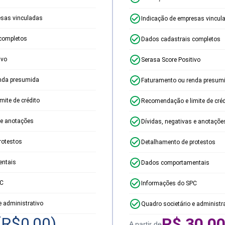
esas vinculadas
Indicação de empresas vincul
completos
Dados cadastrais completos
ivo
Serasa Score Positivo
nda presumida
Faturamento ou renda presum
ite de crédito
Recomendação e limite de créd
 e anotações
Dívidas, negativas e anotaçõe
rotestos
Detalhamento de protestos
ntais
Dados comportamentais
PC
Informações do SPC
e administrativo
Quadro societário e administr
(R$
0,00
)
R$
30,0
A partir de