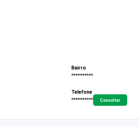
Bairro
**********
Telefone
**********
Consultar