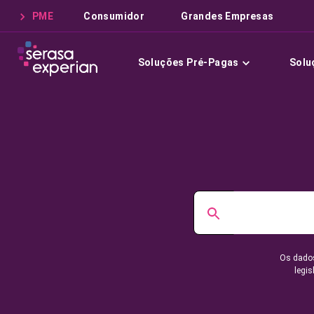
PME
Consumidor
Grandes Empresas
Soluções Pré-Pagas
Solu
Os dados
legis