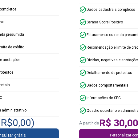
completos
Dados cadastrais completos
ivo
Serasa Score Positivo
nda presumida
Faturamento ou renda presum
ite de crédito
Recomendação e limite de créd
 e anotações
Dívidas, negativas e anotaçõe
rotestos
Detalhamento de protestos
ntais
Dados comportamentais
PC
Informações do SPC
e administrativo
Quadro societário e administr
(R$
0,00
)
R$
30,0
A partir de
sultar grátis
Personalizar con