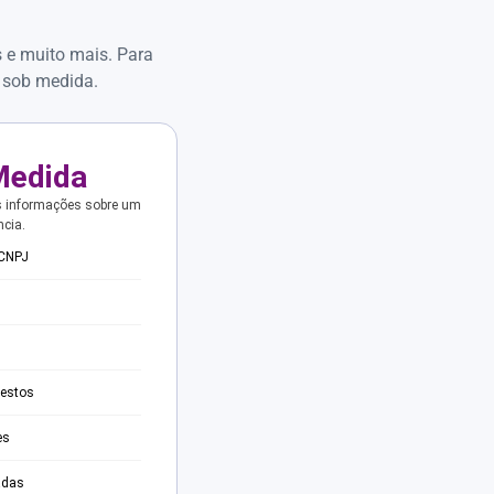
s e muito mais. Para
 sob medida.
Medida
s informações sobre um
ncia.
 CNPJ
testos
es
adas