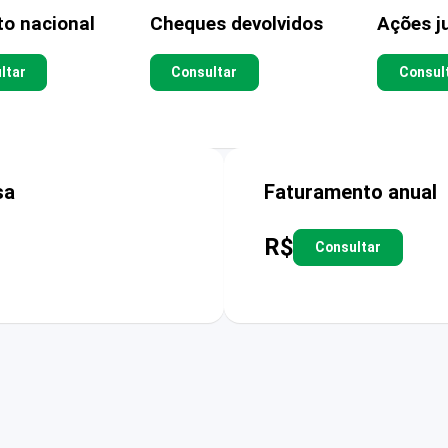
to nacional
Cheques devolvidos
Ações ju
ltar
Consultar
Consul
sa
Faturamento anual
R$
Consultar