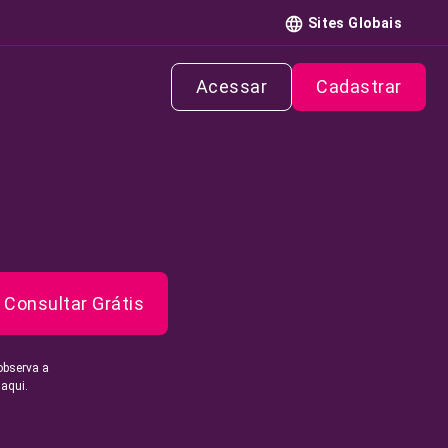
Sites Globais
Acessar
Cadastrar
Consultar Grátis
observa a
 aqui.