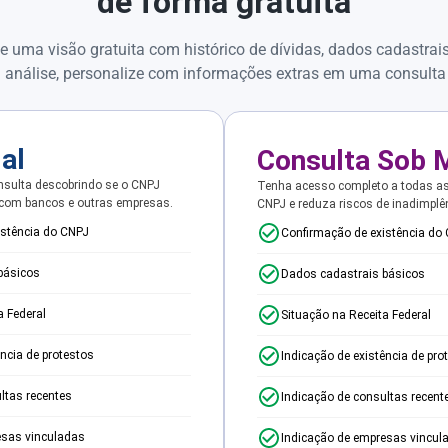
de forma gratuita
e uma visão gratuita com histórico de dívidas, dados cadastrai
 análise, personalize com informações extras em uma consulta
ial
Consulta Sob 
sulta descobrindo se o CNPJ
Tenha acesso completo a todas a
 com bancos e outras empresas.
CNPJ e reduza riscos de inadimplê
istência do CNPJ
Confirmação de existência do
básicos
Dados cadastrais básicos
a Federal
Situação na Receita Federal
ência de protestos
Indicação de existência de pro
ltas recentes
Indicação de consultas recent
esas vinculadas
Indicação de empresas vincul