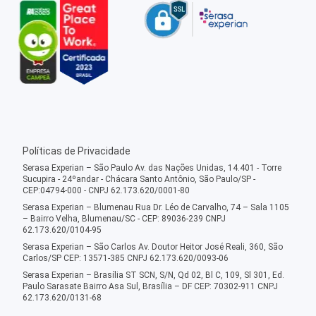
Políticas de Privacidade
Serasa Experian – São Paulo Av. das Nações Unidas, 14.401 - Torre
Sucupira - 24ºandar - Chácara Santo Antônio, São Paulo/SP -
CEP:04794-000 - CNPJ 62.173.620/0001-80
Serasa Experian – Blumenau Rua Dr. Léo de Carvalho, 74 – Sala 1105
– Bairro Velha, Blumenau/SC - CEP: 89036-239 CNPJ
62.173.620/0104-95
Serasa Experian – São Carlos Av. Doutor Heitor José Reali, 360, São
Carlos/SP CEP: 13571-385 CNPJ 62.173.620/0093-06
Serasa Experian – Brasília ST SCN, S/N, Qd 02, Bl C, 109, Sl 301, Ed.
Paulo Sarasate Bairro Asa Sul, Brasília – DF CEP: 70302-911 CNPJ
62.173.620/0131-68