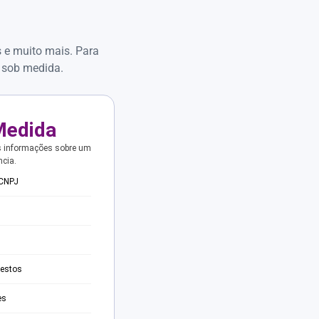
s e muito mais. Para
 sob medida.
Medida
s informações sobre um
ncia.
 CNPJ
testos
es