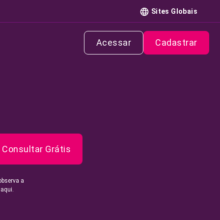
Sites Globais
Acessar
Cadastrar
Consultar Grátis
observa a
 aqui.