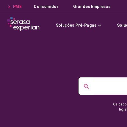
PME
Consumidor
Grandes Empresas
Soluções Pré-Pagas
Solu
Os dados
legis