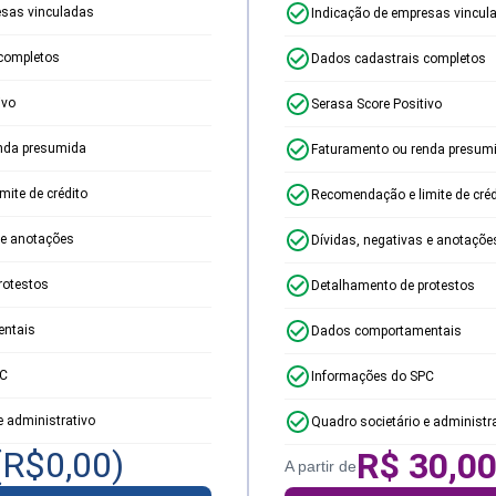
esas vinculadas
Indicação de empresas vincul
completos
Dados cadastrais completos
ivo
Serasa Score Positivo
nda presumida
Faturamento ou renda presum
ite de crédito
Recomendação e limite de créd
 e anotações
Dívidas, negativas e anotaçõe
rotestos
Detalhamento de protestos
ntais
Dados comportamentais
PC
Informações do SPC
e administrativo
Quadro societário e administr
(R$
0,00
)
R$
30,0
A partir de