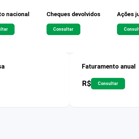
to nacional
Cheques devolvidos
Ações ju
ltar
Consultar
Consul
sa
Faturamento anual
R$
Consultar