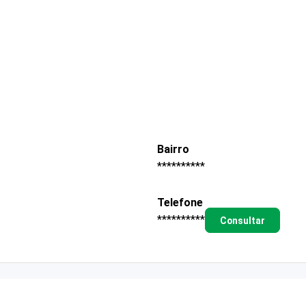
Bairro
**********
Telefone
**********
Consultar