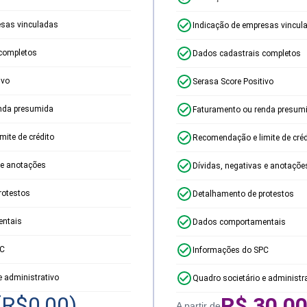
esas vinculadas
Indicação de empresas vincul
completos
Dados cadastrais completos
ivo
Serasa Score Positivo
nda presumida
Faturamento ou renda presum
ite de crédito
Recomendação e limite de créd
 e anotações
Dívidas, negativas e anotaçõe
rotestos
Detalhamento de protestos
ntais
Dados comportamentais
PC
Informações do SPC
e administrativo
Quadro societário e administr
(R$
0,00
)
R$
30,0
A partir de