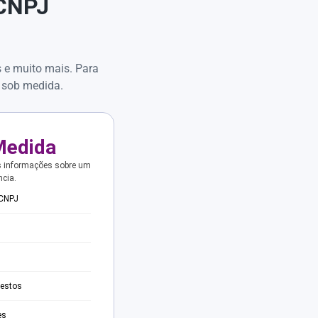
 CNPJ
s e muito mais. Para
 sob medida.
Medida
s informações sobre um
ncia.
 CNPJ
testos
es