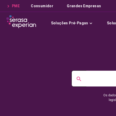
PME
Consumidor
Grandes Empresas
Soluções Pré-Pagas
Solu
Os dados
legis