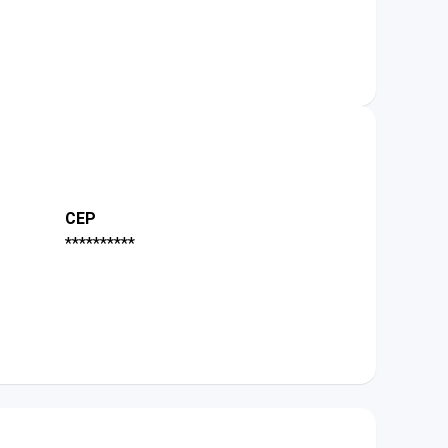
CEP
**********