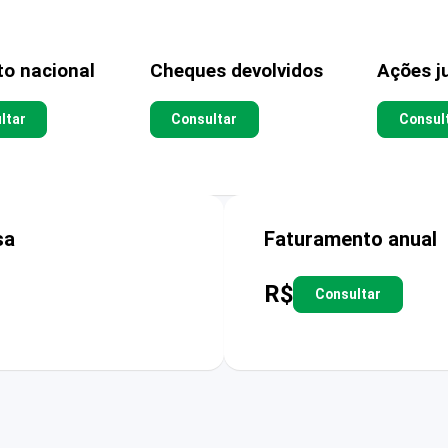
to nacional
Cheques devolvidos
Ações ju
ltar
Consultar
Consul
sa
Faturamento anual
R$
Consultar