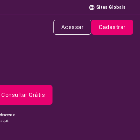
Sites Globais
Acessar
Cadastrar
Consultar Grátis
observa a
 aqui.