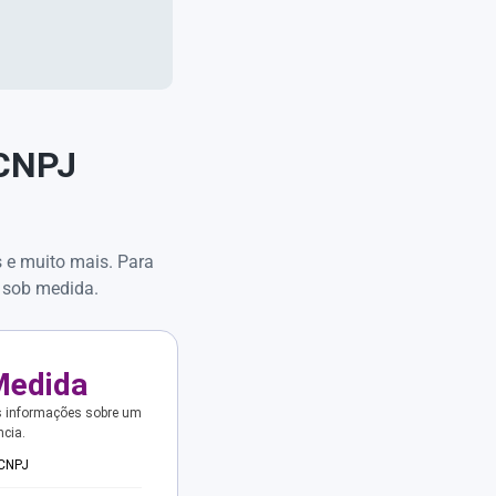
 CNPJ
s e muito mais. Para
 sob medida.
Medida
s informações sobre um
ncia.
 CNPJ