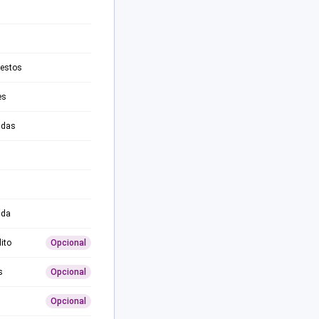
testos
es
adas
ida
ito
Opcional
s
Opcional
Opcional