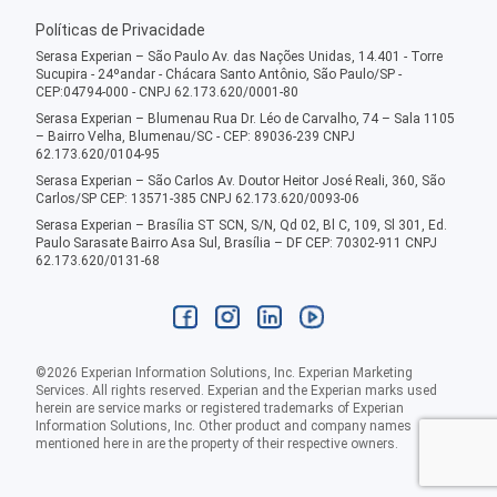
Políticas de Privacidade
Serasa Experian – São Paulo Av. das Nações Unidas, 14.401 - Torre
Sucupira - 24ºandar - Chácara Santo Antônio, São Paulo/SP -
CEP:04794-000 - CNPJ 62.173.620/0001-80
Serasa Experian – Blumenau Rua Dr. Léo de Carvalho, 74 – Sala 1105
– Bairro Velha, Blumenau/SC - CEP: 89036-239 CNPJ
62.173.620/0104-95
Serasa Experian – São Carlos Av. Doutor Heitor José Reali, 360, São
Carlos/SP CEP: 13571-385 CNPJ 62.173.620/0093-06
Serasa Experian – Brasília ST SCN, S/N, Qd 02, Bl C, 109, Sl 301, Ed.
Paulo Sarasate Bairro Asa Sul, Brasília – DF CEP: 70302-911 CNPJ
62.173.620/0131-68
©
2026
Experian Information Solutions, Inc. Experian Marketing
Services. All rights reserved. Experian and the Experian marks used
herein are service marks or registered trademarks of Experian
Information Solutions, Inc. Other product and company names
mentioned here in are the property of their respective owners.