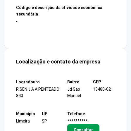
Código e descrição da atividade econômica
secundária
-
Localização e contato da empresa
Logradouro
Bairro
CEP
R SEN J A A PENTEADO
Jd Sao
13480-021
840
Manoel
Município
UF
Telefone
Limeira
SP
**********
Consultar