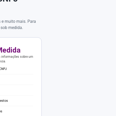
s e muito mais. Para
 sob medida.
Medida
s informações sobre um
ncia.
 CNPJ
testos
es