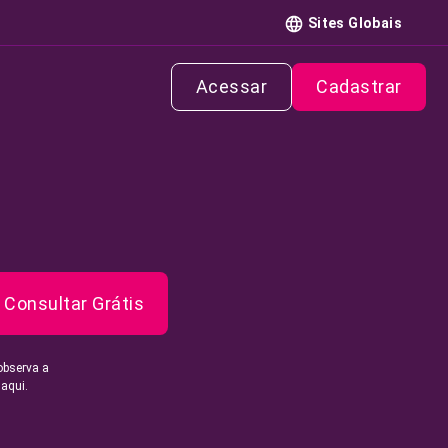
Sites Globais
Acessar
Cadastrar
Consultar Grátis
observa a
 aqui.