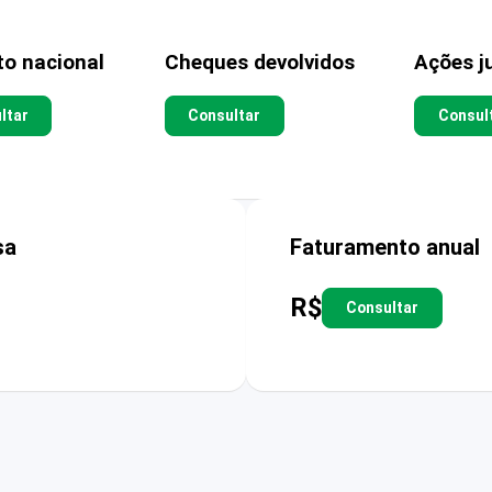
to nacional
Cheques devolvidos
Ações ju
ltar
Consultar
Consul
sa
Faturamento anual
R$
Consultar