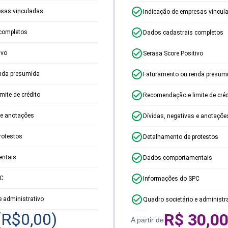
esas vinculadas
Indicação de empresas vincul
completos
Dados cadastrais completos
ivo
Serasa Score Positivo
nda presumida
Faturamento ou renda presum
ite de crédito
Recomendação e limite de créd
 e anotações
Dívidas, negativas e anotaçõe
rotestos
Detalhamento de protestos
ntais
Dados comportamentais
PC
Informações do SPC
e administrativo
Quadro societário e administr
(R$
0,00
)
R$
30,0
A partir de