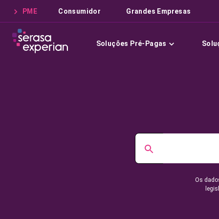
PME
Consumidor
Grandes Empresas
Soluções Pré-Pagas
Solu
Os dados
legis