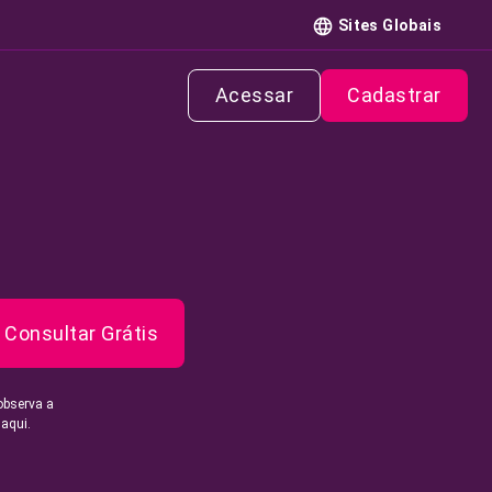
Sites Globais
Acessar
Cadastrar
Consultar Grátis
observa a
 aqui.