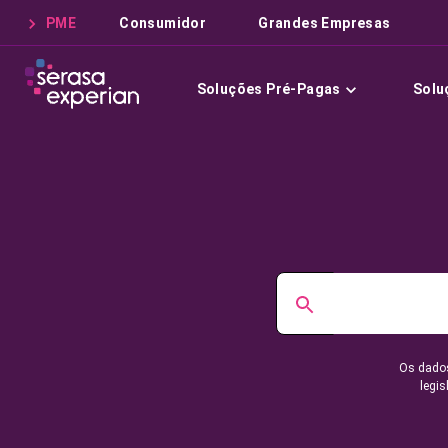
PME
Consumidor
Grandes Empresas
Soluções Pré-Pagas
Solu
Os dados
legis