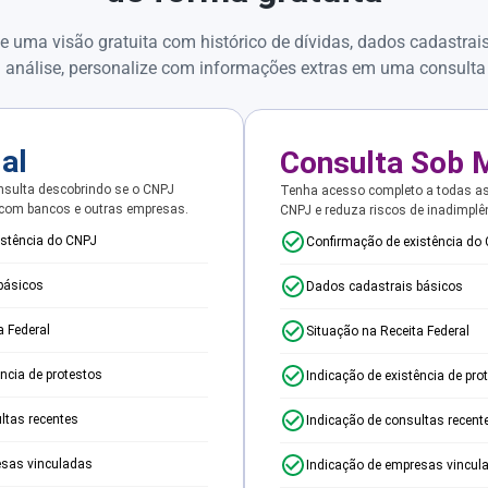
e uma visão gratuita com histórico de dívidas, dados cadastrai
 análise, personalize com informações extras em uma consulta
ial
Consulta Sob 
sulta descobrindo se o CNPJ
Tenha acesso completo a todas a
 com bancos e outras empresas.
CNPJ e reduza riscos de inadimplê
istência do CNPJ
Confirmação de existência do
básicos
Dados cadastrais básicos
a Federal
Situação na Receita Federal
ência de protestos
Indicação de existência de pro
ltas recentes
Indicação de consultas recent
esas vinculadas
Indicação de empresas vincul