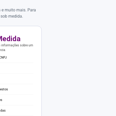
s e muito mais. Para
 sob medida.
Medida
s informações sobre um
ncia.
 CNPJ
testos
es
adas