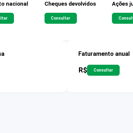
to nacional
Cheques devolvidos
Ações ju
ltar
Consultar
Consul
sa
Faturamento anual
R$
Consultar