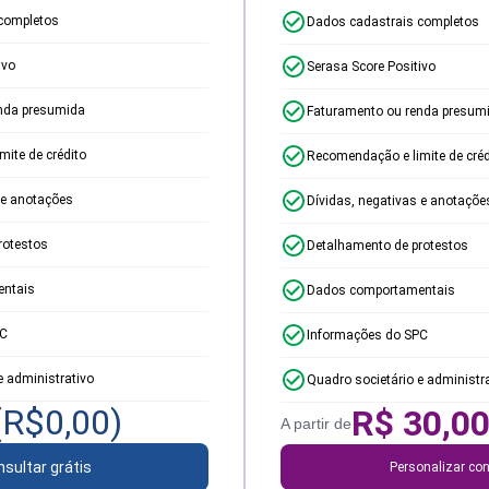
completos
Dados cadastrais completos
ivo
Serasa Score Positivo
nda presumida
Faturamento ou renda presum
ite de crédito
Recomendação e limite de créd
 e anotações
Dívidas, negativas e anotaçõe
rotestos
Detalhamento de protestos
ntais
Dados comportamentais
PC
Informações do SPC
e administrativo
Quadro societário e administr
(R$
0,00
)
R$
30,0
A partir de
sultar grátis
Personalizar con