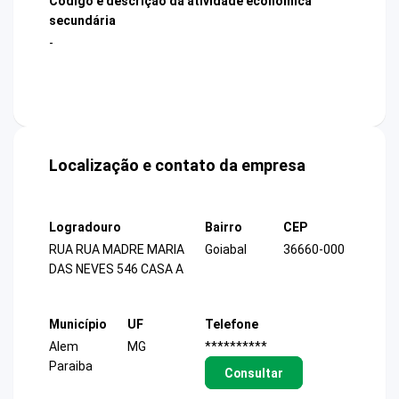
Código e descrição da atividade econômica
secundária
-
Localização e contato da empresa
Logradouro
Bairro
CEP
RUA RUA MADRE MARIA
Goiabal
36660-000
DAS NEVES 546 CASA A
Município
UF
Telefone
Alem
MG
**********
Paraiba
Consultar