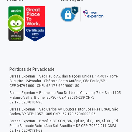
Políticas de Privacidade
Serasa Experian – São Paulo Av. das Nações Unidas, 14.401 - Torre
Sucupira - 24ºandar - Chácara Santo Antônio, São Paulo/SP -
CEP:04794-000 - CNPJ 62.173.620/0001-80
Serasa Experian – Blumenau Rua Dr. Léo de Carvalho, 74 – Sala 1105
– Bairro Velha, Blumenau/SC - CEP: 89036-239 CNPJ
62.173.620/0104-95
Serasa Experian – São Carlos Av. Doutor Heitor José Reali, 360, São
Carlos/SP CEP: 13571-385 CNPJ 62.173.620/0093-06
Serasa Experian – Brasília ST SCN, S/N, Qd 02, Bl C, 109, Sl 301, Ed.
Paulo Sarasate Bairro Asa Sul, Brasília – DF CEP: 70302-911 CNPJ
62.173.620/0131-68