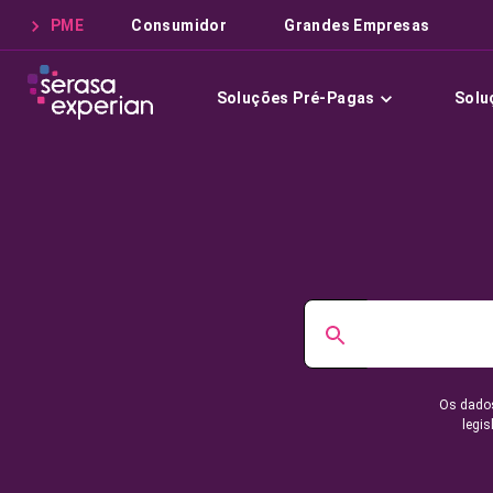
PME
Consumidor
Grandes Empresas
Soluções Pré-Pagas
Solu
Os dados
legis