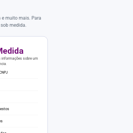
s e muito mais. Para
 sob medida.
Medida
s informações sobre um
ncia.
 CNPJ
testos
es