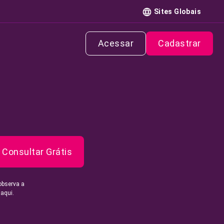
Sites Globais
Acessar
Cadastrar
Consultar Grátis
observa a
 aqui.