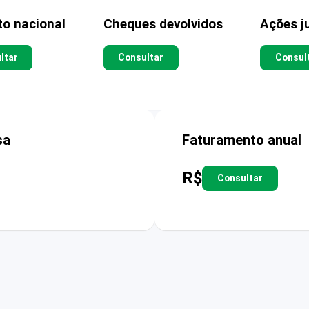
to nacional
Cheques devolvidos
Ações ju
ltar
Consultar
Consul
sa
Faturamento anual
R$
Consultar