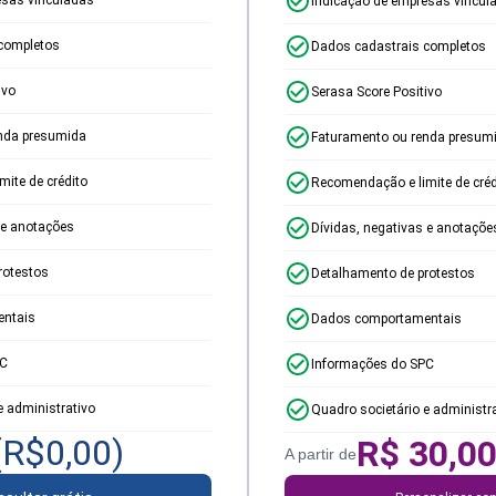
Indicação de empresas vincul
completos
Dados cadastrais completos
ivo
Serasa Score Positivo
nda presumida
Faturamento ou renda presum
ite de crédito
Recomendação e limite de créd
 e anotações
Dívidas, negativas e anotaçõe
rotestos
Detalhamento de protestos
ntais
Dados comportamentais
PC
Informações do SPC
e administrativo
Quadro societário e administr
(R$
0,00
)
R$
30,0
A partir de