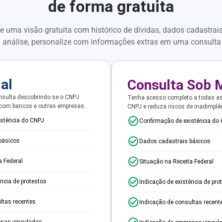
de forma gratuita
e uma visão gratuita com histórico de dívidas, dados cadastrai
 análise, personalize com informações extras em uma consulta
ial
Consulta Sob 
sulta descobrindo se o CNPJ
Tenha acesso completo a todas a
 com bancos e outras empresas.
CNPJ e reduza riscos de inadimplê
istência do CNPJ
Confirmação de existência do
básicos
Dados cadastrais básicos
a Federal
Situação na Receita Federal
ência de protestos
Indicação de existência de pro
ltas recentes
Indicação de consultas recent
esas vinculadas