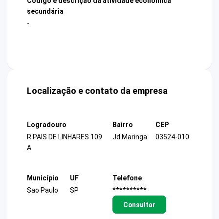
Código e descrição da atividade econômica
secundária
-
Localização e contato da empresa
Logradouro
Bairro
CEP
R PAIS DE LINHARES 109
Jd Maringa
03524-010
A
Município
UF
Telefone
Sao Paulo
SP
**********
Consultar