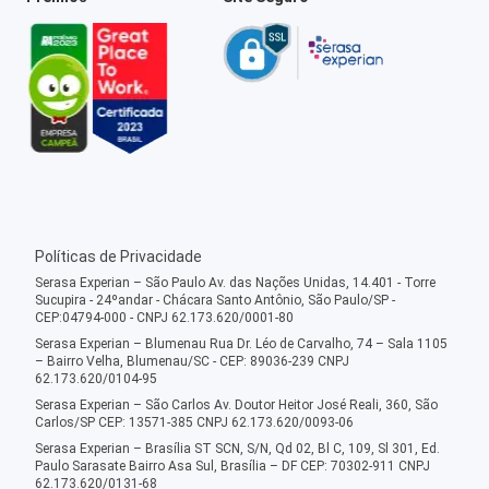
Políticas de Privacidade
Serasa Experian – São Paulo Av. das Nações Unidas, 14.401 - Torre
Sucupira - 24ºandar - Chácara Santo Antônio, São Paulo/SP -
CEP:04794-000 - CNPJ 62.173.620/0001-80
Serasa Experian – Blumenau Rua Dr. Léo de Carvalho, 74 – Sala 1105
– Bairro Velha, Blumenau/SC - CEP: 89036-239 CNPJ
62.173.620/0104-95
Serasa Experian – São Carlos Av. Doutor Heitor José Reali, 360, São
Carlos/SP CEP: 13571-385 CNPJ 62.173.620/0093-06
Serasa Experian – Brasília ST SCN, S/N, Qd 02, Bl C, 109, Sl 301, Ed.
Paulo Sarasate Bairro Asa Sul, Brasília – DF CEP: 70302-911 CNPJ
62.173.620/0131-68