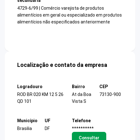
secundária
4729-6/99 | Comércio varejista de produtos
alimentícios em geral ou especializado em produtos
alimentícios não especificados anteriormente
Localização e contato da empresa
Logradouro
Bairro
CEP
ROD BR 020 KM 12 5 26
At da Boa
73130-900
QD 101
Vista S
Município
UF
Telefone
Brasilia
DF
**********
Consultar